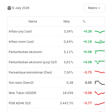
12 July 2026
Makro
Nama
Nilai
%
Inflasi yoy (Jun)
3,34%
+0.26
Inflasi mom (Jun)
0,44%
+0.16
Pertumbuhan ekonomi
5,11%
+0.08
Pertumbuhan ekonomi (yoy) (Q1)
5,61%
+4.08
Persentase kemiskinan (Des)
7,50%
-0.75
Gini rasio (Sem2)
0,38
0.00
Nilai Tukar USDIDR
18.059
-0.09
PDB ADHK (Q1)
3.447,70
-0.77