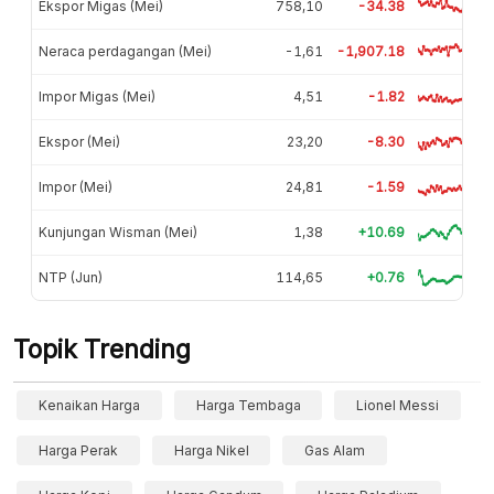
Ekspor Migas (Mei)
758,10
-34.38
Neraca perdagangan (Mei)
-1,61
-1,907.18
Impor Migas (Mei)
4,51
-1.82
Ekspor (Mei)
23,20
-8.30
Impor (Mei)
24,81
-1.59
Kunjungan Wisman (Mei)
1,38
+10.69
NTP (Jun)
114,65
+0.76
Topik Trending
Kenaikan Harga
Harga Tembaga
Lionel Messi
Harga Perak
Harga Nikel
Gas Alam