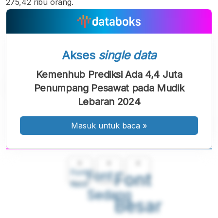
275,42 ribu orang.
Akses
single data
Kemenhub Prediksi Ada 4,4 Juta
Penumpang Pesawat pada Mudik
Lebaran 2024
Masuk untuk baca
»
A
A
A
Font
Font
Font
Kecil
Sedang
Besar