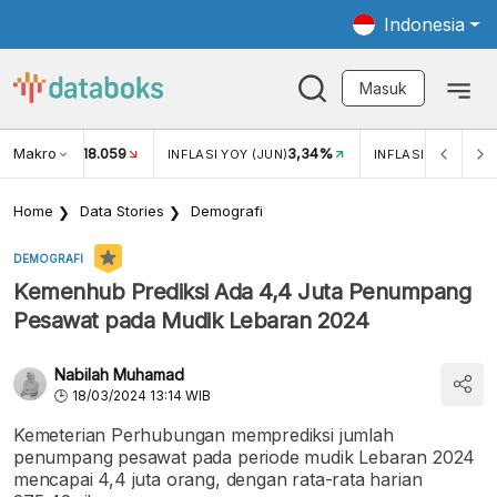
Indonesia
Masuk
Makro
18.059
3,34%
UKAR USD/IDR
INFLASI YOY (JUN)
INFLASI MOM (JUN
Home
Data Stories
Demografi
DEMOGRAFI
Kemenhub Prediksi Ada 4,4 Juta Penumpang
Pesawat pada Mudik Lebaran 2024
Nabilah Muhamad
18/03/2024 13:14 WIB
Kemeterian Perhubungan memprediksi jumlah
penumpang pesawat pada periode mudik Lebaran 2024
mencapai 4,4 juta orang, dengan rata-rata harian