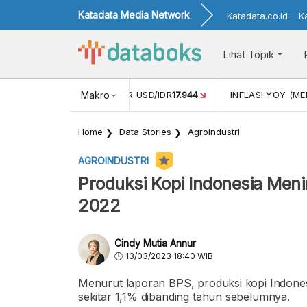
Katadata Media Network
Katadata.co.id
K
Lihat Topik
 (APR)
1,25
NILAI TUKAR USD/IDR
Makro
17.944
INFLASI YOY (MEI
Home
Data Stories
Agroindustri
AGROINDUSTRI
Produksi Kopi Indonesia Meni
2022
Cindy Mutia Annur
13/03/2023 18:40 WIB
Menurut laporan BPS, produksi kopi Indone
sekitar 1,1% dibanding tahun sebelumnya.