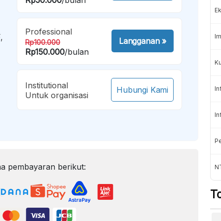
Ek
Professional
,
Im
Langganan
»
Rp100.000
Rp150.000
/bulan
Ku
Institutional
Hubungi Kami
In
Untuk organisasi
In
Pe
a pembayaran berikut:
N
T