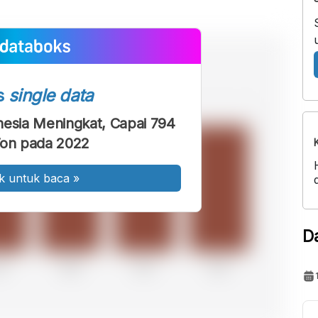
s
single data
nesia Meningkat, Capai 794
Ton pada 2022
k untuk baca
»
D