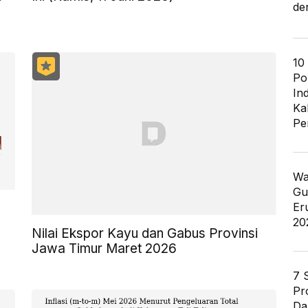
de
10
Po
In
Ka
Pe
Wa
Gu
Er
20
Nilai Ekspor Kayu dan Gabus Provinsi
Jawa Timur Maret 2026
7 
Pr
Da