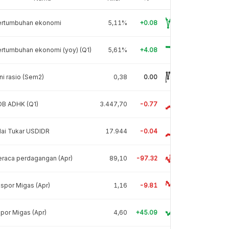
ertumbuhan ekonomi
5,11%
+0.08
rtumbuhan ekonomi (yoy) (Q1)
5,61%
+4.08
ni rasio (Sem2)
0,38
0.00
DB ADHK (Q1)
3.447,70
-0.77
lai Tukar USDIDR
17.944
-0.04
raca perdagangan (Apr)
89,10
-97.32
spor Migas (Apr)
1,16
-9.81
por Migas (Apr)
4,60
+45.09