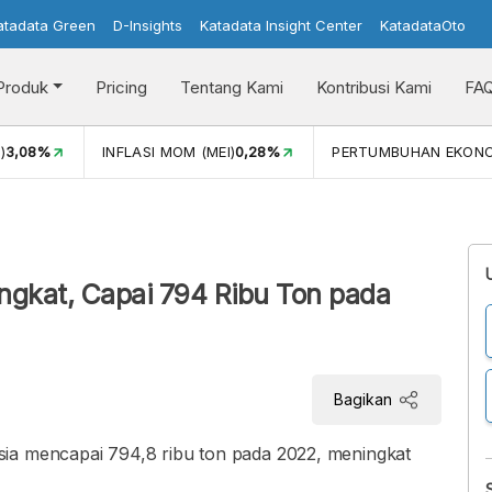
atadata Green
D-Insights
Katadata Insight Center
KatadataOto
Produk
Pricing
Tentang Kami
Kontribusi Kami
FA
)
3,08%
INFLASI MOM (MEI)
0,28%
PERTUMBUHAN EKON
ngkat, Capai 794 Ribu Ton pada
Bagikan
sia mencapai 794,8 ribu ton pada 2022, meningkat