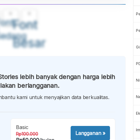
A
A
P
ont
Font
Pe
Sedang
Besar
Gi
P
tories lebih banyak dengan harga lebih
Ni
lakan berlangganan.
antu kami untuk menyajikan data berkualitas.
Ne
Ek
Basic
Im
Langganan
»
Rp100.000
Rp50.000
/bulan