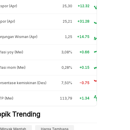
spor (Apr)
25,30
+12.32
por (Apr)
25,21
+31.28
njungan Wisman (Apr)
1,25
+14.75
flasi yoy (Mei)
3,08%
+0.66
flasi mom (Mei)
0,28%
+0.15
rsentase kemiskinan (Des)
7,50%
-0.75
TP (Mei)
113,79
+1.34
opik Trending
Minyak Mentah
Harga Tembaga