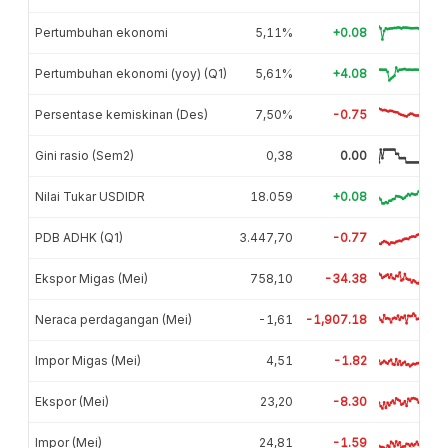
Pertumbuhan ekonomi
5,11%
+0.08
Pertumbuhan ekonomi (yoy) (Q1)
5,61%
+4.08
Persentase kemiskinan (Des)
7,50%
-0.75
Gini rasio (Sem2)
0,38
0.00
Nilai Tukar USDIDR
18.059
+0.08
PDB ADHK (Q1)
3.447,70
-0.77
Ekspor Migas (Mei)
758,10
-34.38
Neraca perdagangan (Mei)
-1,61
-1,907.18
Impor Migas (Mei)
4,51
-1.82
Ekspor (Mei)
23,20
-8.30
Impor (Mei)
24,81
-1.59