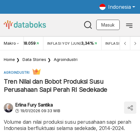
Indonesia
Masuk
Makro
18.059
3,34%
UKAR USD/IDR
INFLASI YOY (JUN)
INFLASI MOM (JUN
Home
Data Stories
Agroindustri
AGROINDUSTRI
Tren Nilai dan Bobot Produksi Susu
Perusahaan Sapi Perah RI Sedekade
Erlina Fury Santika
19/01/2026 09:33 WIB
Volume dan nilai produksi susu perusahaan sapi perah
Indonesia berfluktuasi selama sedekade, 2014-2024.