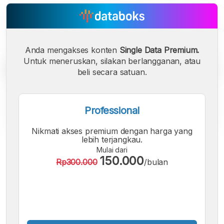
Anda mengakses konten
Single Data Premium.
Untuk meneruskan, silakan berlangganan, atau
beli secara satuan.
Professional
Nikmati akses premium dengan harga yang
lebih terjangkau.
A
A
A
Mulai dari
Font
Font
Font
150.000
Rp300.000
/bulan
Kecil
Sedang
Besar