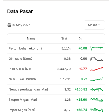
Data Pasar
20 May 2026
Makro
Nama
Nilai
%
Pertumbuhan ekonomi
5,11%
+0.08
Gini rasio (Sem2)
0,38
0.00
PDB ADHK (Q1)
3.447,70
-0.77
Nilai Tukar USDIDR
17.731
+0.22
Neraca perdagangan (Mar)
3,32
+160.82
Ekspor Migas (Mar)
1,28
+18.60
Impor Migas (Mar)
3,17
+58.74