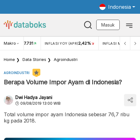
Indonesia
Masuk
Makro
17.731
2,42%
KAR USD/IDR
INFLASI YOY (APR)
INFLASI MOM (APR)
Home
Data Stories
Agroindustri
AGROINDUSTRI
Berapa Volume Impor Ayam di Indonesia?
Dwi Hadya Jayani
09/08/2019 13:00 WIB
Total volume impor ayam Indonesia sebesar 76,7 ribu
kg pada 2018.