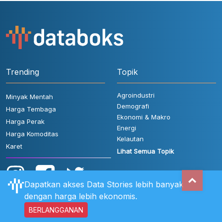
Trending
Topik
Agroindustri
Minyak Mentah
Demografi
Harga Tembaga
Ekonomi & Makro
Harga Perak
Energi
Harga Komoditas
Kelautan
Karet
Lihat Semua Topik
Dapatkan akses Data Stories lebih banyak
dengan harga lebih ekonomis.
BERLANGGANAN
Aturan Pengguna
FAQ
Hubungi Kami
Kebijakan Privasi
Disclaimer