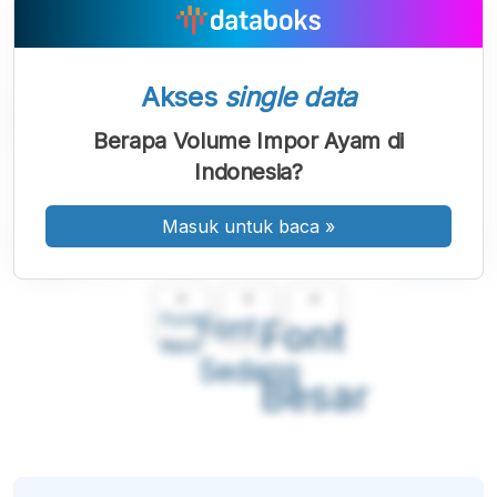
Akses
single data
Berapa Volume Impor Ayam di
Indonesia?
Masuk untuk baca
»
A
A
A
Font
Font
Font
Kecil
Sedang
Besar