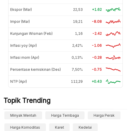
Ekspor (Mar)
22,53
+1.62
Impor (Mar)
19,21
-8.08
Kunjungan Wisman (Feb)
1,16
-2.42
Inflasi yoy (Apr)
2,42%
-1.06
Inflasi mom (Apr)
0,13%
-0.28
Persentase kemiskinan (Des)
7,50%
-0.75
NTP (Apr)
112,29
+0.43
Topik Trending
Minyak Mentah
Harga Tembaga
Harga Perak
Harga Komoditas
Karet
Kedelai