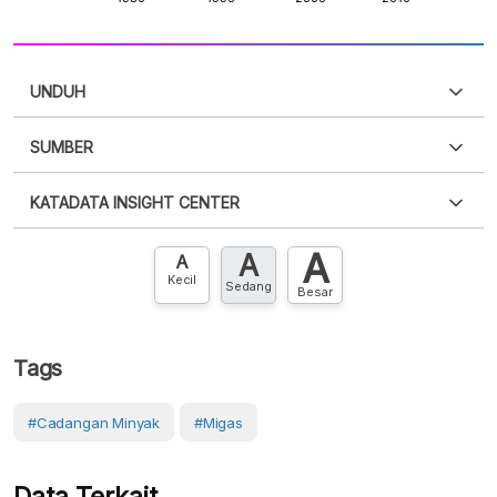
UNDUH
SUMBER
PDF
PNG
Silakan
login
untuk mengakses informasi ini
.
Belum
KATADATA INSIGHT CENTER
punya akun?
Silakan
Daftar sekarang
,
GRATIS!
XLS
EMBED
A
A
Hubungi sekarang »
A
Kecil
Sedang
Besar
Tags
#Cadangan Minyak
#Migas