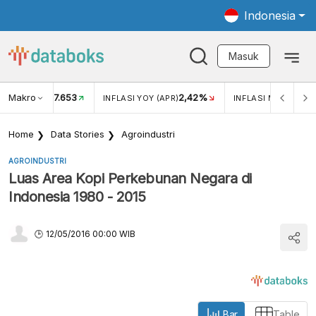
Indonesia
Masuk
Makro
17.653
2,42%
KAR USD/IDR
INFLASI YOY (APR)
INFLASI MOM (APR)
Home
Data Stories
Agroindustri
AGROINDUSTRI
Luas Area Kopi Perkebunan Negara di
Indonesia 1980 - 2015
12/05/2016 00:00 WIB
Bar
Table