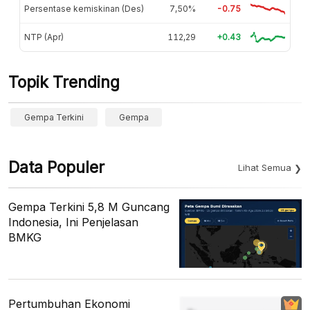
Persentase kemiskinan (Des)
7,50%
-0.75
NTP (Apr)
112,29
+0.43
Topik Trending
Gempa Terkini
Gempa
Data Populer
Lihat Semua
Gempa Terkini 5,8 M Guncang
Indonesia, Ini Penjelasan
BMKG
Pertumbuhan Ekonomi