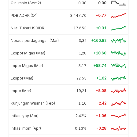
Gini rasio (Sem2)
0,38
0.00
PDB ADHK (Q1)
3.447,70
-0.77
Nilai Tukar USDIDR
17.653
+0.31
Neraca perdagangan (Mar)
3,32
+160.82
Ekspor Migas (Mar)
1,28
+18.60
Impor Migas (Mar)
3,17
+58.74
Ekspor (Mar)
22,53
+1.62
Impor (Mar)
19,21
-8.08
Kunjungan Wisman (Feb)
1,16
-2.42
Inflasi yoy (Apr)
2,42%
-1.06
Inflasi mom (Apr)
0,13%
-0.28