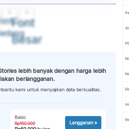
A
A
P
ont
Font
Gi
Sedang
Besar
P
Ni
tories lebih banyak dengan harga lebih
N
lakan berlangganan.
antu kami untuk menyajikan data berkualitas.
Ek
Im
Basic
Ek
Langganan
»
Rp100.000
Rp50.000
/bulan