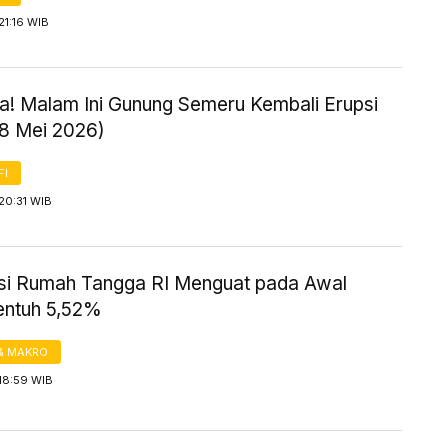
21:16 WIB
! Malam Ini Gunung Semeru Kembali Erupsi
18 Mei 2026)
FI
20:31 WIB
i Rumah Tangga RI Menguat pada Awal
entuh 5,52%
& MAKRO
18:59 WIB