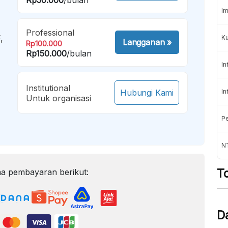
Im
Professional
,
K
Langganan
»
Rp100.000
Rp150.000
/bulan
In
Institutional
Hubungi Kami
In
Untuk organisasi
Pe
NT
T
a pembayaran berikut:
D