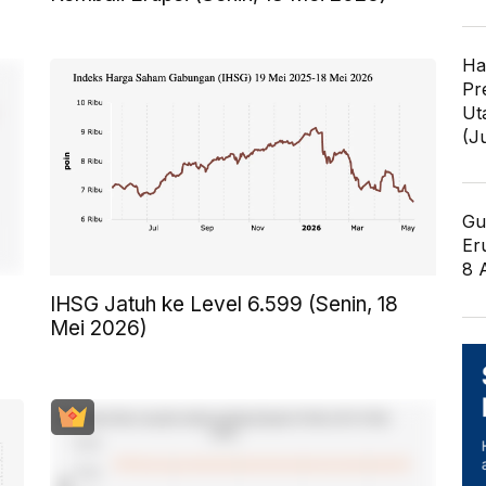
Ha
Pr
Ut
(J
Gu
Er
8 
IHSG Jatuh ke Level 6.599 (Senin, 18
Mei 2026)