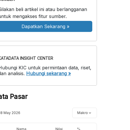
Silakan beli artikel ini atau berlangganan
untuk mengakses fitur sumber.
Dapatkan Sekarang
»
KATADATA INSIGHT CENTER
Hubungi KIC untuk permintaan data, riset,
dan analisis.
Hubungi sekarang »
ata Pasar
18 May 2026
Makro
Nama
Nilai
%