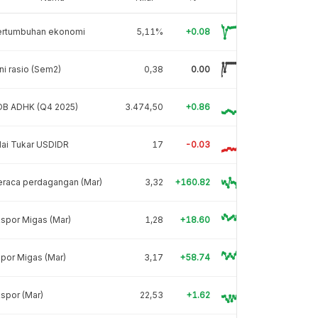
ertumbuhan ekonomi
5,11%
+0.08
ni rasio (Sem2)
0,38
0.00
DB ADHK (Q4 2025)
3.474,50
+0.86
lai Tukar USDIDR
17
-0.03
eraca perdagangan (Mar)
3,32
+160.82
spor Migas (Mar)
1,28
+18.60
por Migas (Mar)
3,17
+58.74
spor (Mar)
22,53
+1.62