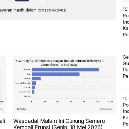
10
aran masih dalam proses aktivasi.
Po
In
Ka
Pe
Ge
Gu
Pa
Pe
10
Po
In
Ka
li
Waspada! Malam Ini Gunung Semeru
Pe
Kembali Erupsi (Senin, 18 Mei 2026)