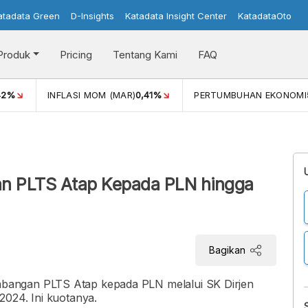
atadata Green
D-Insights
Katadata Insight Center
KatadataOto
Produk
Pricing
Tentang Kami
FAQ
42%
INFLASI MOM (MAR)
0,41%
PERTUMBUHAN EKONOMI
n PLTS Atap Kepada PLN hingga
Bagikan
bangan PLTS Atap kepada PLN melalui SK Dirjen
2024. Ini kuotanya.