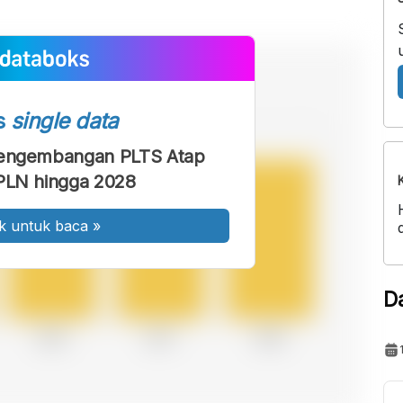
s
single data
Pengembangan PLTS Atap
PLN hingga 2028
k untuk baca
»
D