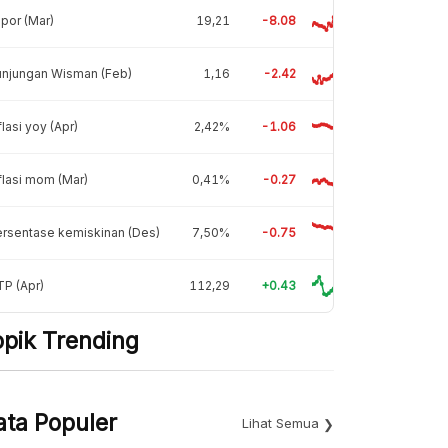
por (Mar)
19,21
-8.08
unjungan Wisman (Feb)
1,16
-2.42
flasi yoy (Apr)
2,42%
-1.06
flasi mom (Mar)
0,41%
-0.27
rsentase kemiskinan (Des)
7,50%
-0.75
P (Apr)
112,29
+0.43
opik Trending
ata Populer
Lihat Semua