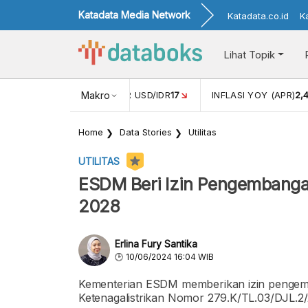
Katadata Media Network
Katadata.co.id
K
Lihat Topik
 (FEB)
1,16
NILAI TUKAR USD/IDR
Makro
17
INFLASI YOY (APR)
2,
Home
Data Stories
Utilitas
UTILITAS
ESDM Beri Izin Pengembanga
2028
Erlina Fury Santika
10/06/2024 16:04 WIB
Kementerian ESDM memberikan izin pengem
Ketenagalistrikan Nomor 279.K/TL.03/DJL.2/