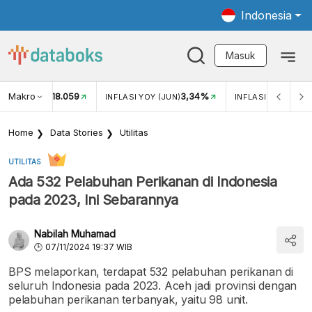
Indonesia
Masuk
Makro
18.059
3,34%
UKAR USD/IDR
INFLASI YOY (JUN)
INFLASI MOM (JUN
Home
Data Stories
Utilitas
UTILITAS
Ada 532 Pelabuhan Perikanan di Indonesia
pada 2023, Ini Sebarannya
Nabilah Muhamad
07/11/2024 19:37 WIB
BPS melaporkan, terdapat 532 pelabuhan perikanan di
seluruh Indonesia pada 2023. Aceh jadi provinsi dengan
pelabuhan perikanan terbanyak, yaitu 98 unit.