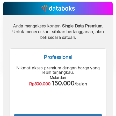
Anda mengakses konten
Single Data Premium.
Untuk meneruskan, silakan berlangganan, atau
beli secara satuan.
Professional
Nikmati akses premium dengan harga yang
lebih terjangkau.
Mulai dari
A
A
A
150.000
Rp300.000
/bulan
Font
Font
Font
Kecil
Sedang
Besar