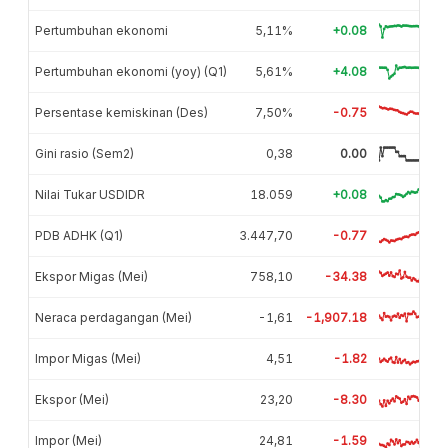
Pertumbuhan ekonomi
5,11%
+0.08
Pertumbuhan ekonomi (yoy) (Q1)
5,61%
+4.08
Persentase kemiskinan (Des)
7,50%
-0.75
Gini rasio (Sem2)
0,38
0.00
Nilai Tukar USDIDR
18.059
+0.08
PDB ADHK (Q1)
3.447,70
-0.77
Ekspor Migas (Mei)
758,10
-34.38
Neraca perdagangan (Mei)
-1,61
-1,907.18
Impor Migas (Mei)
4,51
-1.82
Ekspor (Mei)
23,20
-8.30
Impor (Mei)
24,81
-1.59