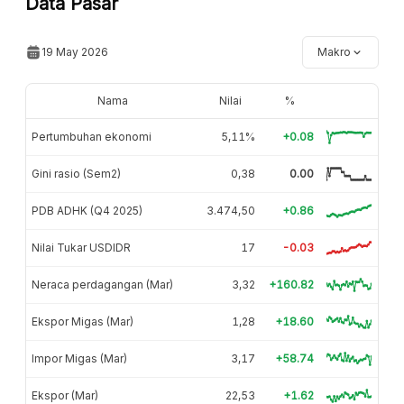
Data Pasar
19 May 2026
Makro
Nama
Nilai
%
Pertumbuhan ekonomi
5,11%
+0.08
Gini rasio (Sem2)
0,38
0.00
PDB ADHK (Q4 2025)
3.474,50
+0.86
Nilai Tukar USDIDR
17
-0.03
Neraca perdagangan (Mar)
3,32
+160.82
Ekspor Migas (Mar)
1,28
+18.60
Impor Migas (Mar)
3,17
+58.74
Ekspor (Mar)
22,53
+1.62