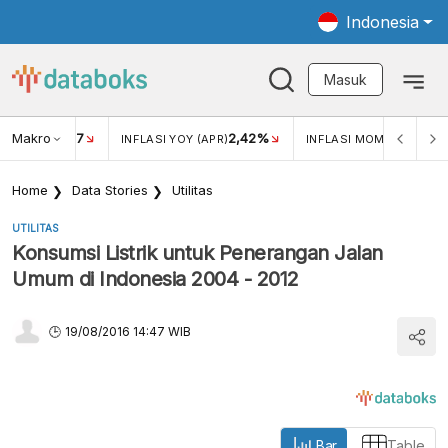
Indonesia
Masuk
Makro
17
2,42%
0,4
KAR USD/IDR
INFLASI YOY (APR)
INFLASI MOM (MAR)
Home
Data Stories
Utilitas
UTILITAS
Konsumsi Listrik untuk Penerangan Jalan
Umum di Indonesia 2004 - 2012
19/08/2016 14:47 WIB
Bar
Table