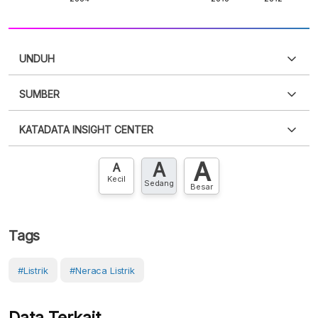
UNDUH
SUMBER
PDF
PNG
Silakan
login
untuk mengakses informasi ini
.
Belum
KATADATA INSIGHT CENTER
punya akun?
Silakan
Daftar sekarang
,
GRATIS!
XLS
EMBED
A
A
Hubungi sekarang »
A
Kecil
Sedang
Besar
Tags
#Listrik
#Neraca Listrik