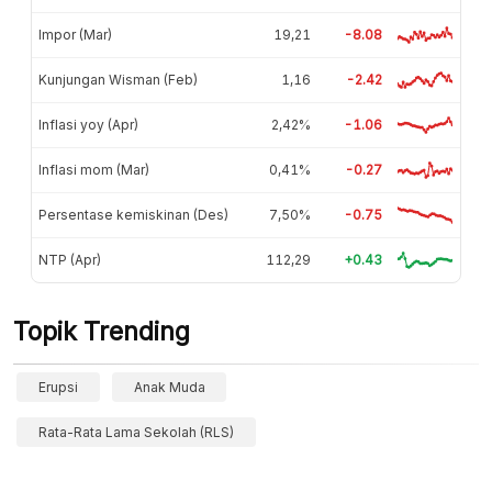
Impor (Mar)
19,21
-8.08
Kunjungan Wisman (Feb)
1,16
-2.42
Inflasi yoy (Apr)
2,42%
-1.06
Inflasi mom (Mar)
0,41%
-0.27
Persentase kemiskinan (Des)
7,50%
-0.75
NTP (Apr)
112,29
+0.43
Topik Trending
Erupsi
Anak Muda
Rata-Rata Lama Sekolah (RLS)