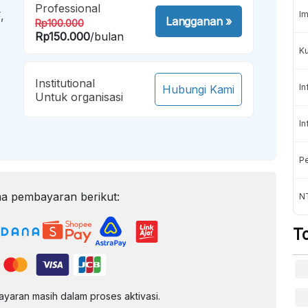
Professional
,
Im
Langganan
»
Rp100.000
Rp150.000
/bulan
K
Institutional
In
Hubungi Kami
Untuk organisasi
In
Pe
a pembayaran berikut:
NT
T
aran masih dalam proses aktivasi.