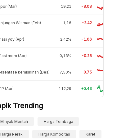
por (Mar)
19,21
-8.08
unjungan Wisman (Feb)
1,16
-2.42
flasi yoy (Apr)
2,42%
-1.06
flasi mom (Apr)
0,13%
-0.28
rsentase kemiskinan (Des)
7,50%
-0.75
P (Apr)
112,29
+0.43
opik Trending
Minyak Mentah
Harga Tembaga
Harga Perak
Harga Komoditas
Karet