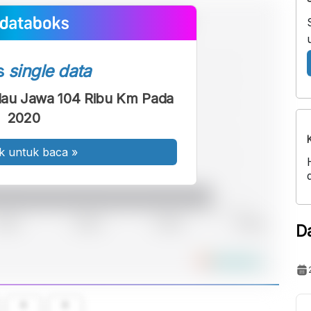
s
single data
ulau Jawa 104 Ribu Km Pada
2020
k untuk baca
»
D
A
A