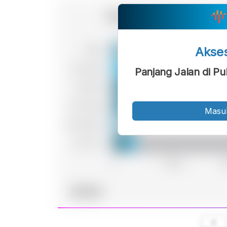
Akse
Panjang Jalan di P
Masu
A