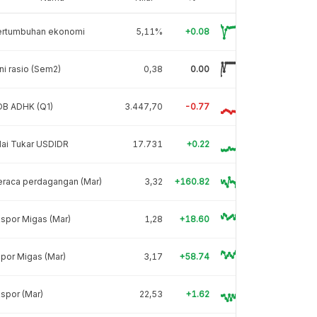
ertumbuhan ekonomi
5,11%
+0.08
ni rasio (Sem2)
0,38
0.00
DB ADHK (Q1)
3.447,70
-0.77
lai Tukar USDIDR
17.731
+0.22
eraca perdagangan (Mar)
3,32
+160.82
spor Migas (Mar)
1,28
+18.60
por Migas (Mar)
3,17
+58.74
spor (Mar)
22,53
+1.62