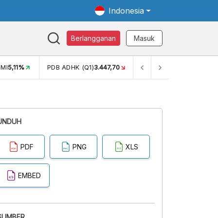
Indonesia
Berlangganan
Masuk
MI
5,11%
PDB ADHK (Q1)
3.447,70
GINI RASIO (SEM2)
0,38
UNDUH
PDF
PNG
XLS
EMBED
SUMBER