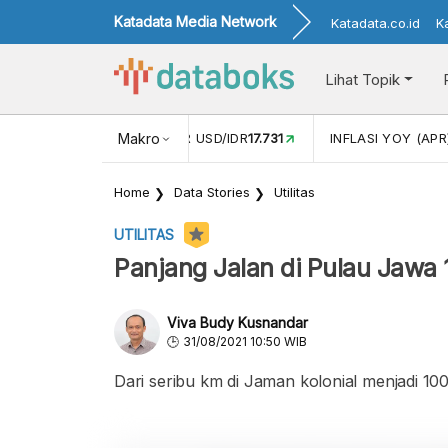
Katadata Media Network
Katadata.co.id
K
Lihat Topik
 (FEB)
1,16
NILAI TUKAR USD/IDR
Makro
17.731
INFLASI YOY (APR
Home
Data Stories
Utilitas
UTILITAS
Panjang Jalan di Pulau Jawa
Viva Budy Kusnandar
31/08/2021 10:50 WIB
Dari seribu km di Jaman kolonial menjadi 100