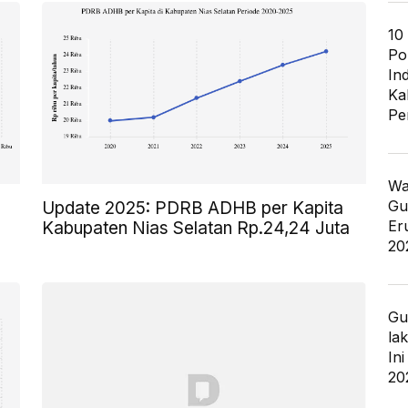
10
Po
In
Ka
Pe
Wa
Gu
Update 2025: PDRB ADHB per Kapita
Er
Kabupaten Nias Selatan Rp.24,24 Juta
20
Gu
la
In
20