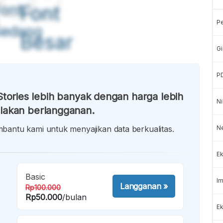
ont
Font
P
Sedang
Besar
Gi
P
tories lebih banyak dengan harga lebih
Ni
lakan berlangganan.
antu kami untuk menyajikan data berkualitas.
N
Ek
Basic
Im
Langganan
»
Rp100.000
Rp50.000
/bulan
Ek