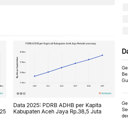
D
Ge
Be
Gu
Ge
Data 2025: PDRB ADHB per Kapita
Se
025
Kabupaten Aceh Jaya Rp.38,5 Juta
de