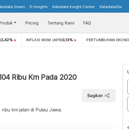
atadata Green
D-Insights
Katadata Insight Center
KatadataOto
Produk
Pricing
Tentang Kami
FAQ
)
2,42%
INFLASI MOM (APR)
0,13%
PERTUMBUHAN EKONO
 104 Ribu Km Pada 2020
Bagikan
 ribu km jalan di Pulau Jawa.