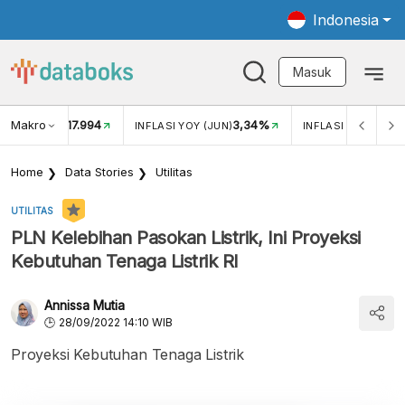
Indonesia
Masuk
Makro
17.994
3,34%
UKAR USD/IDR
INFLASI YOY (JUN)
INFLASI MOM (JUN
Home
Data Stories
Utilitas
UTILITAS
PLN Kelebihan Pasokan Listrik, Ini Proyeksi
Kebutuhan Tenaga Listrik RI
Annissa Mutia
28/09/2022 14:10 WIB
Proyeksi Kebutuhan Tenaga Listrik