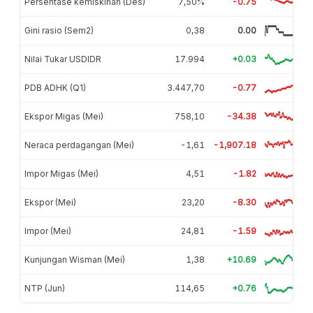
Persentase kemiskinan (Des)
7,50%
-0.75
Gini rasio (Sem2)
0,38
0.00
Nilai Tukar USDIDR
17.994
+0.03
PDB ADHK (Q1)
3.447,70
-0.77
Ekspor Migas (Mei)
758,10
-34.38
Neraca perdagangan (Mei)
-1,61
-1,907.18
Impor Migas (Mei)
4,51
-1.82
Ekspor (Mei)
23,20
-8.30
Impor (Mei)
24,81
-1.59
Kunjungan Wisman (Mei)
1,38
+10.69
NTP (Jun)
114,65
+0.76