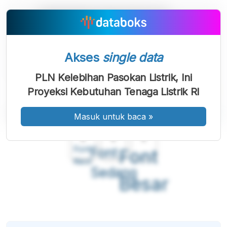
Akses
single data
PLN Kelebihan Pasokan Listrik, Ini
Proyeksi Kebutuhan Tenaga Listrik RI
Masuk untuk baca
»
A
A
A
Font
Font
Font
Kecil
Sedang
Besar