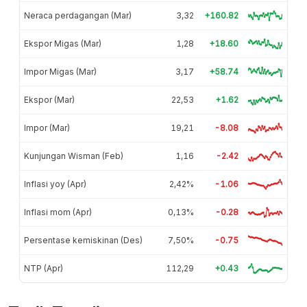
Neraca perdagangan (Mar)
3,32
+160.82
Ekspor Migas (Mar)
1,28
+18.60
Impor Migas (Mar)
3,17
+58.74
Ekspor (Mar)
22,53
+1.62
Impor (Mar)
19,21
-8.08
Kunjungan Wisman (Feb)
1,16
-2.42
Inflasi yoy (Apr)
2,42%
-1.06
Inflasi mom (Apr)
0,13%
-0.28
Persentase kemiskinan (Des)
7,50%
-0.75
NTP (Apr)
112,29
+0.43