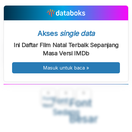
Akses
single data
Ini Daftar Film Natal Terbaik Sepanjang
Masa Versi IMDb
Masuk untuk baca
»
A
A
A
Font
Font
Font
Kecil
Sedang
Besar