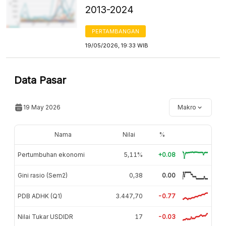
2013-2024
PERTAMBANGAN
19/05/2026, 19:33 WIB
Data Pasar
19 May 2026
Makro
Nama
Nilai
%
Pertumbuhan ekonomi
5,11%
+0.08
Gini rasio (Sem2)
0,38
0.00
PDB ADHK (Q1)
3.447,70
-0.77
Nilai Tukar USDIDR
17
-0.03