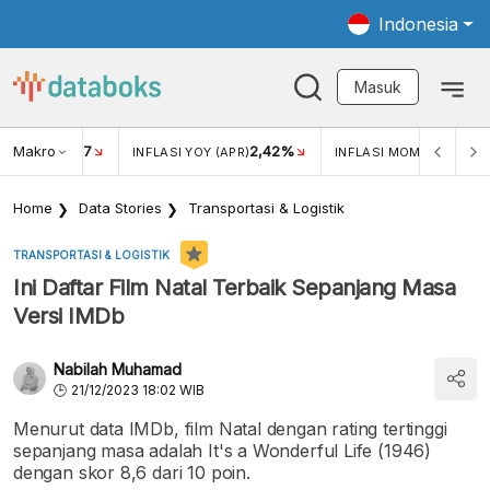
Indonesia
Masuk
Makro
17
2,42%
0,1
KAR USD/IDR
INFLASI YOY (APR)
INFLASI MOM (APR)
Home
Data Stories
Transportasi & Logistik
TRANSPORTASI & LOGISTIK
Ini Daftar Film Natal Terbaik Sepanjang Masa
Versi IMDb
Nabilah Muhamad
21/12/2023 18:02 WIB
Menurut data IMDb, film Natal dengan rating tertinggi
sepanjang masa adalah It's a Wonderful Life (1946)
dengan skor 8,6 dari 10 poin.