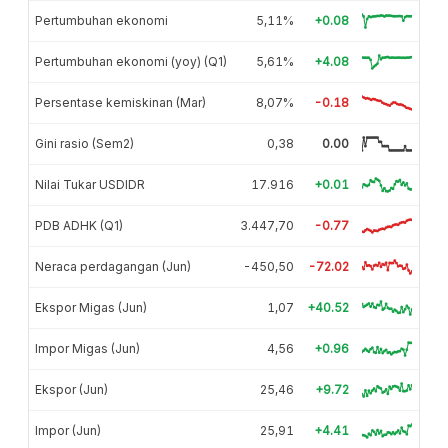
Pertumbuhan ekonomi
5,11%
+0.08
Pertumbuhan ekonomi (yoy) (Q1)
5,61%
+4.08
Persentase kemiskinan (Mar)
8,07%
-0.18
Gini rasio (Sem2)
0,38
0.00
Nilai Tukar USDIDR
17.916
+0.01
PDB ADHK (Q1)
3.447,70
-0.77
Neraca perdagangan (Jun)
-450,50
-72.02
Ekspor Migas (Jun)
1,07
+40.52
Impor Migas (Jun)
4,56
+0.96
Ekspor (Jun)
25,46
+9.72
Impor (Jun)
25,91
+4.41