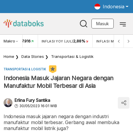
Indonesia
Masuk
Makro
17.916
2,88%
-
KAR USD/IDR
INFLASI YOY (JUL)
INFLASI MOM (JUL)
Home
Data Stories
Transportasi & Logistik
TRANSPORTASI & LOGISTIK
Indonesia Masuk Jajaran Negara dengan
Manufaktur Mobil Terbesar di Asia
Erlina Fury Santika
30/05/2023 16:01 WIB
Indonesia masuk jajaran negara dengan industri
manufaktur mobil terbesar. Gerbang awal membuka
manufaktur mobil listrik juga?