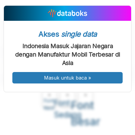
Akses
single data
Indonesia Masuk Jajaran Negara
dengan Manufaktur Mobil Terbesar di
Asia
Masuk untuk baca
»
A
A
A
Font
Font
Font
Kecil
Sedang
Besar