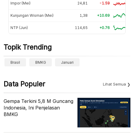
Impor (Mei)
24,81
-1.59
Kunjungan Wisman (Mei)
1,38
+10.69
NTP (Jun)
114,65
+0.76
Topik Trending
Brasil
BMKG
Januari
Data Populer
Lihat Semua
Gempa Terkini 5,8 M Guncang
Indonesia, Ini Penjelasan
BMKG