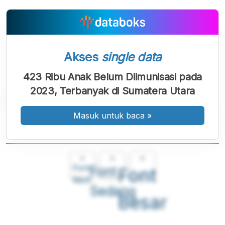
Akses
single data
423 Ribu Anak Belum Diimunisasi pada
2023, Terbanyak di Sumatera Utara
Masuk untuk baca
»
A
A
A
Font
Font
Font
Kecil
Sedang
Besar