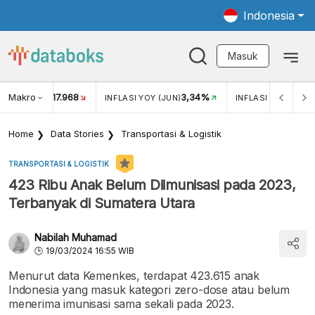
Indonesia
Masuk
Makro
17.968
3,34%
UKAR USD/IDR
INFLASI YOY (JUN)
INFLASI MOM (JUN
Home
Data Stories
Transportasi & Logistik
TRANSPORTASI & LOGISTIK
423 Ribu Anak Belum Diimunisasi pada 2023,
Terbanyak di Sumatera Utara
Nabilah Muhamad
19/03/2024 16:55 WIB
Menurut data Kemenkes, terdapat 423.615 anak
Indonesia yang masuk kategori zero-dose atau belum
menerima imunisasi sama sekali pada 2023.