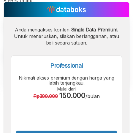
8,56% (mtm).
Anda mengakses konten
Single Data Premium.
Untuk meneruskan, silakan berlangganan, atau
beli secara satuan.
Professional
Nikmati akses premium dengan harga yang
lebih terjangkau.
Mulai dari
150.000
Rp300.000
/bulan
A
A
A
Font
Font
Font
Kecil
Sedang
Besar