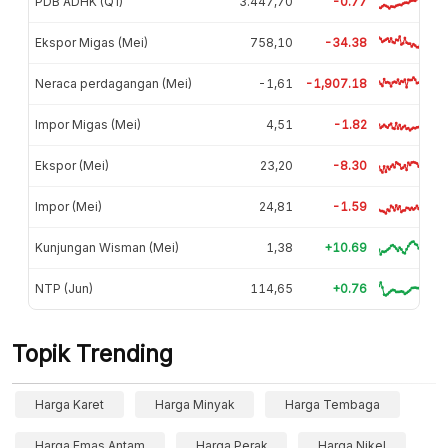
PDB ADHK (Q1)
3.447,70
-0.77
Ekspor Migas (Mei)
758,10
-34.38
Neraca perdagangan (Mei)
-1,61
-1,907.18
Impor Migas (Mei)
4,51
-1.82
Ekspor (Mei)
23,20
-8.30
Impor (Mei)
24,81
-1.59
Kunjungan Wisman (Mei)
1,38
+10.69
NTP (Jun)
114,65
+0.76
Topik Trending
Harga Karet
Harga Minyak
Harga Tembaga
Harga Emas Antam
Harga Perak
Harga Nikel