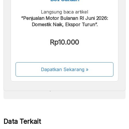
Langsung baca artikel
“Penjualan Motor Bulanan RI Juni 2026:
Domestik Naik, Ekspor Turun”.
Kami menerima pembayaran berikut:
Rp10.000
Dapatkan Sekarang
»
Beberapa metode pembayaran masih dalam
proses aktivasi.
Data Terkait