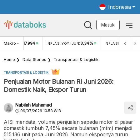
Indonesia
Masuk
Makro
17.994
3,34%
UKAR USD/IDR
INFLASI YOY (JUN)
INFLASI MOM (JUN
Home
Data Stories
Transportasi & Logistik
TRANSPORTASI & LOGISTIK
Penjualan Motor Bulanan RI Juni 2026:
Domestik Naik, Ekspor Turun
Nabilah Muhamad
09/07/2026 10:53 WIB
AISI mendata, volume penjualan sepeda motor di pasar
domestik tumbuh 7,45% secara bulanan (mtm) menjadi
515.136 unit pada Juni 2026. Namun ekspornya turun