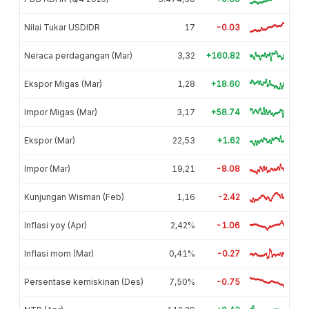
Nilai Tukar USDIDR
17
-0.03
Neraca perdagangan (Mar)
3,32
+160.82
Ekspor Migas (Mar)
1,28
+18.60
Impor Migas (Mar)
3,17
+58.74
Ekspor (Mar)
22,53
+1.62
Impor (Mar)
19,21
-8.08
Kunjungan Wisman (Feb)
1,16
-2.42
Inflasi yoy (Apr)
2,42%
-1.06
Inflasi mom (Mar)
0,41%
-0.27
Persentase kemiskinan (Des)
7,50%
-0.75