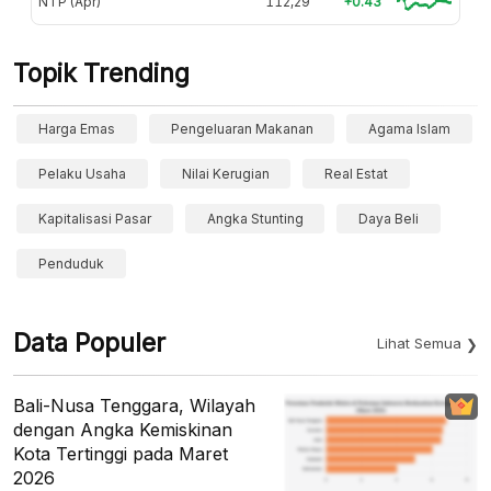
NTP (Apr)
112,29
+0.43
Topik Trending
Harga Emas
Pengeluaran Makanan
Agama Islam
Pelaku Usaha
Nilai Kerugian
Real Estat
Kapitalisasi Pasar
Angka Stunting
Daya Beli
Penduduk
Data Populer
Lihat Semua
Bali-Nusa Tenggara, Wilayah
dengan Angka Kemiskinan
Kota Tertinggi pada Maret
2026