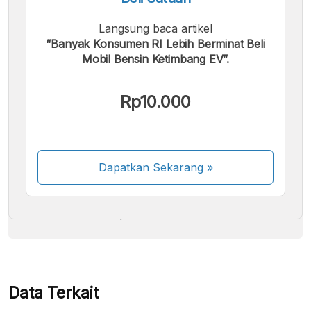
Langsung baca artikel
“Banyak Konsumen RI Lebih Berminat Beli
Mobil Bensin Ketimbang EV”.
Kami menerima pembayaran berikut:
Rp10.000
Dapatkan Sekarang
»
Beberapa metode pembayaran masih dalam
proses aktivasi.
Data Terkait