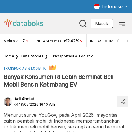
Indonesia
Masuk
Makro
17
2,42%
0,4
KAR USD/IDR
INFLASI YOY (APR)
INFLASI MOM (MAR)
Home
Data Stories
Transportasi & Logistik
TRANSPORTASI & LOGISTIK
Banyak Konsumen RI Lebih Berminat Beli
Mobil Bensin Ketimbang EV
Adi Ahdiat
18/05/2026 16:10 WIB
Menurut survei YouGov, pada April 2026, mayoritas
calon pembeli mobil di Indonesia mempertimbangkan
untuk membeli mobil bensin, sedangkan yang berminat