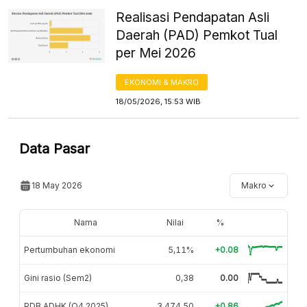
Realisasi Pendapatan Asli
Daerah (PAD) Pemkot Tual
per Mei 2026
EKONOMI & MAKRO
18/05/2026, 15:53 WIB
Data Pasar
18 May 2026
Makro
Nama
Nilai
%
Pertumbuhan ekonomi
5,11%
+0.08
Gini rasio (Sem2)
0,38
0.00
PDB ADHK (Q4 2025)
3.474,50
+0.86