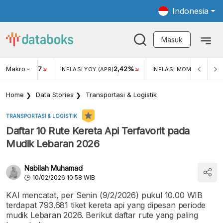
Indonesia
Masuk
Makro
17
2,42%
0,4
KAR USD/IDR
INFLASI YOY (APR)
INFLASI MOM (MAR)
Home
Data Stories
Transportasi & Logistik
TRANSPORTASI & LOGISTIK
Daftar 10 Rute Kereta Api Terfavorit pada
Mudik Lebaran 2026
Nabilah Muhamad
10/02/2026 10:58 WIB
KAI mencatat, per Senin (9/2/2026) pukul 10.00 WIB
terdapat 793.681 tiket kereta api yang dipesan periode
mudik Lebaran 2026. Berikut daftar rute yang paling