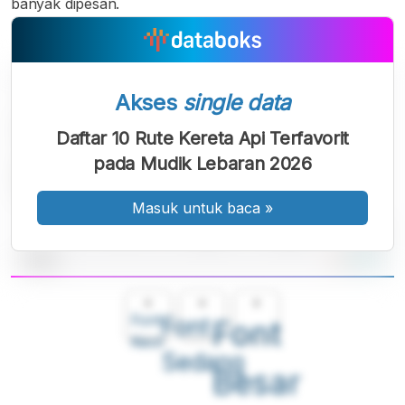
banyak dipesan.
Akses
single data
Daftar 10 Rute Kereta Api Terfavorit
pada Mudik Lebaran 2026
Masuk untuk baca
»
A
A
A
Font
Font
Font
Kecil
Sedang
Besar