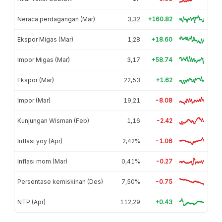
Neraca perdagangan (Mar)
3,32
+160.82
Ekspor Migas (Mar)
1,28
+18.60
Impor Migas (Mar)
3,17
+58.74
Ekspor (Mar)
22,53
+1.62
Impor (Mar)
19,21
-8.08
Kunjungan Wisman (Feb)
1,16
-2.42
Inflasi yoy (Apr)
2,42%
-1.06
Inflasi mom (Mar)
0,41%
-0.27
Persentase kemiskinan (Des)
7,50%
-0.75
NTP (Apr)
112,29
+0.43