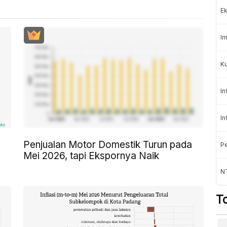
Ek
Im
Ku
In
In
Penjualan Motor Domestik Turun pada
Pe
Mei 2026, tapi Ekspornya Naik
N
T