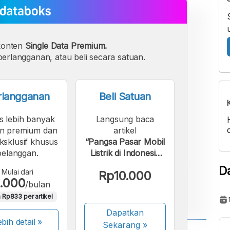
konten
Single Data Premium.
erlangganan, atau beli secara satuan.
rlangganan
Beli Satuan
s lebih banyak
Langsung baca
n premium dan
artikel
eksklusif khusus
“Pangsa Pasar Mobil
pelanggan.
Listrik di Indonesia
Menguat sampai
D
Mulai dari
Rp10.000
2025”.
.000
/bulan
 Rp833 per artikel
Dapatkan
bih detail »
Sekarang
»