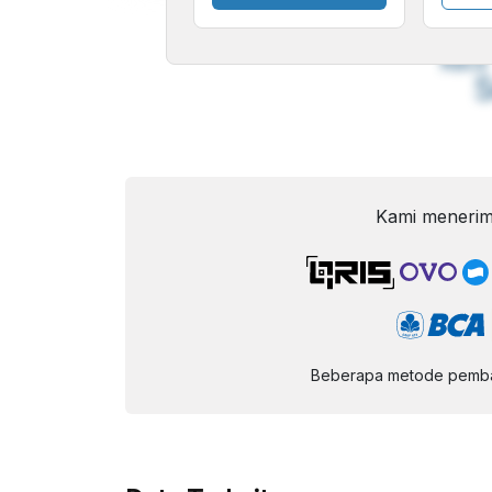
A
Font
F
Kecil
Kami menerim
Beberapa metode pembay