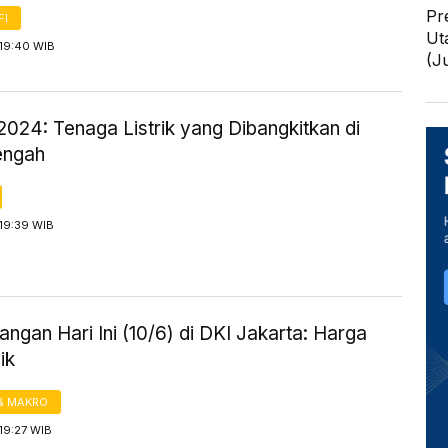
Pr
FI
Ut
 19:40 WIB
(J
024: Tenaga Listrik yang Dibangkitkan di
engah
19:39 WIB
ngan Hari Ini (10/6) di DKI Jakarta: Harga
ik
& MAKRO
19:27 WIB