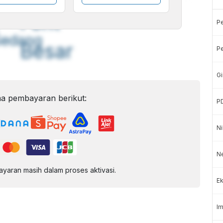
A
A
ont
Font
P
Sedang
Besar
Pe
Gi
a pembayaran berikut:
P
Ni
Ne
aran masih dalam proses aktivasi.
Ek
Im