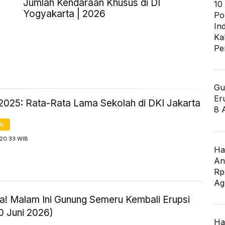
Jumlah Kendaraan Khusus di DI
10
Yogyakarta | 2026
Po
In
Ka
Pe
Gu
Er
2025: Rata-Rata Lama Sekolah di DKI Jakarta
8 
AN
 20:33 WIB
Ha
An
Rp
Ag
! Malam Ini Gunung Semeru Kembali Erupsi
0 Juni 2026)
Ha