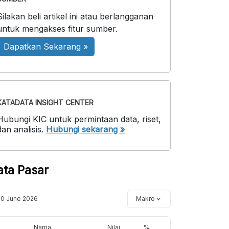
Silakan beli artikel ini atau berlangganan
untuk mengakses fitur sumber.
Dapatkan Sekarang »
KATADATA INSIGHT CENTER
Hubungi KIC untuk permintaan data, riset,
dan analisis.
Hubungi sekarang »
ata Pasar
10 June 2026
Makro
Nama
Nilai
%