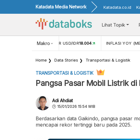
Katadata Media Network
Katadata.co.id
K
Lihat Topik
 (APR)
1,25
NILAI TUKAR USD/IDR
Makro
18.004
INFLASI YOY (ME
Home
Data Stories
Transportasi & Logistik
TRANSPORTASI & LOGISTIK
Pangsa Pasar Mobil Listrik d
Adi Ahdiat
15/01/2026 15:54 WIB
Berdasarkan data Gaikindo, pangsa pasar mobi
mencapai rekor tertinggi baru pada 2025.