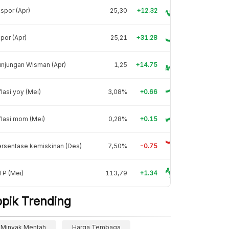
spor (Apr)
25,30
+12.32
por (Apr)
25,21
+31.28
njungan Wisman (Apr)
1,25
+14.75
flasi yoy (Mei)
3,08%
+0.66
flasi mom (Mei)
0,28%
+0.15
rsentase kemiskinan (Des)
7,50%
-0.75
TP (Mei)
113,79
+1.34
opik Trending
Minyak Mentah
Harga Tembaga