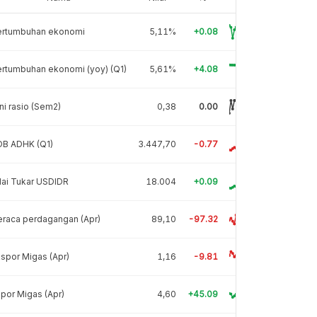
ertumbuhan ekonomi
5,11%
+0.08
rtumbuhan ekonomi (yoy) (Q1)
5,61%
+4.08
ni rasio (Sem2)
0,38
0.00
DB ADHK (Q1)
3.447,70
-0.77
lai Tukar USDIDR
18.004
+0.09
raca perdagangan (Apr)
89,10
-97.32
spor Migas (Apr)
1,16
-9.81
por Migas (Apr)
4,60
+45.09