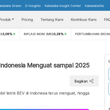
atadata Green
D-Insights
Katadata Insight Center
KatadataOto
Produk
Pricing
Tentang Kami
Kontribusi Kami
FA
I)
3,08%
INFLASI MOM (MEI)
0,28%
PERTUMBUHAN EKON
i Indonesia Menguat sampai 2025
Bagikan
l listrik BEV di Indonesia terus menguat, hingga