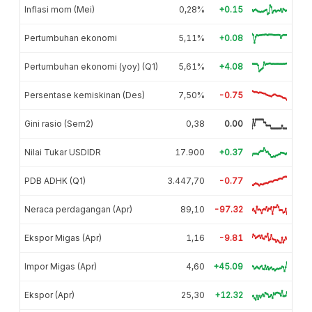
Inflasi mom (Mei)
0,28%
+0.15
Pertumbuhan ekonomi
5,11%
+0.08
Pertumbuhan ekonomi (yoy) (Q1)
5,61%
+4.08
Persentase kemiskinan (Des)
7,50%
-0.75
Gini rasio (Sem2)
0,38
0.00
Nilai Tukar USDIDR
17.900
+0.37
PDB ADHK (Q1)
3.447,70
-0.77
Neraca perdagangan (Apr)
89,10
-97.32
Ekspor Migas (Apr)
1,16
-9.81
Impor Migas (Apr)
4,60
+45.09
Ekspor (Apr)
25,30
+12.32