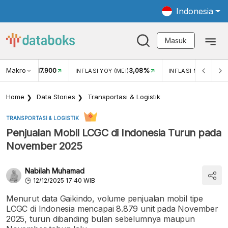
Indonesia
Masuk
Makro
17.900
3,08%
UKAR USD/IDR
INFLASI YOY (MEI)
INFLASI MOM (MEI)
Home
Data Stories
Transportasi & Logistik
TRANSPORTASI & LOGISTIK
Penjualan Mobil LCGC di Indonesia Turun pada
November 2025
Nabilah Muhamad
12/12/2025 17:40 WIB
Menurut data Gaikindo, volume penjualan mobil tipe
LCGC di Indonesia mencapai 8.879 unit pada November
2025, turun dibanding bulan sebelumnya maupun