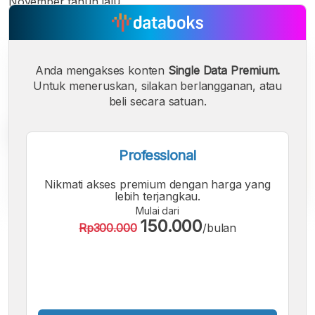
November tahun lalu.
Anda mengakses konten
Single Data Premium.
Untuk meneruskan, silakan berlangganan, atau
beli secara satuan.
Professional
Nikmati akses premium dengan harga yang
lebih terjangkau.
Mulai dari
150.000
Rp300.000
/bulan
A
A
A
Font
Font
Font
Kecil
Sedang
Besar