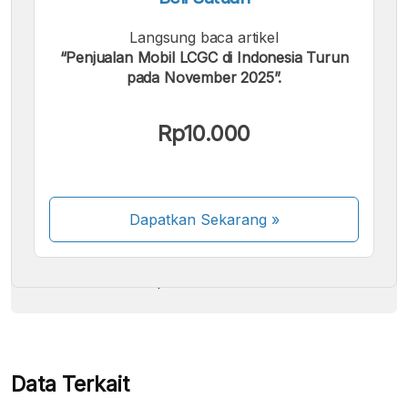
Langsung baca artikel
“Penjualan Mobil LCGC di Indonesia Turun
pada November 2025”.
Kami menerima pembayaran berikut:
Rp10.000
Dapatkan Sekarang
»
Beberapa metode pembayaran masih dalam
proses aktivasi.
Data Terkait