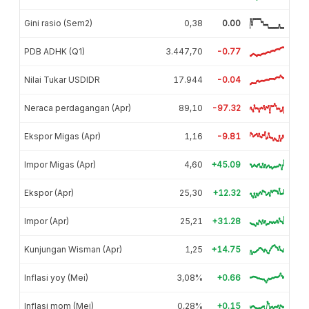
Gini rasio (Sem2)
0,38
0.00
PDB ADHK (Q1)
3.447,70
-0.77
Nilai Tukar USDIDR
17.944
-0.04
Neraca perdagangan (Apr)
89,10
-97.32
Ekspor Migas (Apr)
1,16
-9.81
Impor Migas (Apr)
4,60
+45.09
Ekspor (Apr)
25,30
+12.32
Impor (Apr)
25,21
+31.28
Kunjungan Wisman (Apr)
1,25
+14.75
Inflasi yoy (Mei)
3,08%
+0.66
Inflasi mom (Mei)
0,28%
+0.15