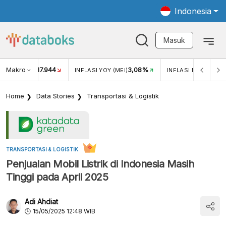
Indonesia
Masuk
Makro
17.944
3,08%
UKAR USD/IDR
INFLASI YOY (MEI)
INFLASI MOM (MEI)
Home
Data Stories
Transportasi & Logistik
TRANSPORTASI & LOGISTIK
Penjualan Mobil Listrik di Indonesia Masih
Tinggi pada April 2025
Adi Ahdiat
15/05/2025 12:48 WIB