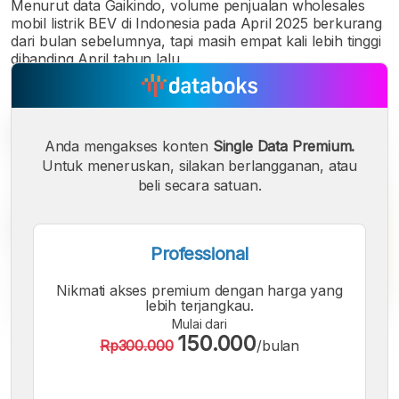
Menurut data Gaikindo, volume penjualan wholesales
mobil listrik BEV di Indonesia pada April 2025 berkurang
dari bulan sebelumnya, tapi masih empat kali lebih tinggi
dibanding April tahun lalu.
Anda mengakses konten
Single Data Premium.
Untuk meneruskan, silakan berlangganan, atau
beli secara satuan.
Professional
Nikmati akses premium dengan harga yang
lebih terjangkau.
Mulai dari
150.000
Rp300.000
/bulan
A
A
A
Font
Font
Font
Kecil