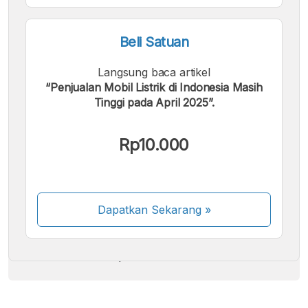
Beli Satuan
Langsung baca artikel
“Penjualan Mobil Listrik di Indonesia Masih
Tinggi pada April 2025”.
Kami menerima pembayaran berikut:
Rp10.000
Dapatkan Sekarang
»
Beberapa metode pembayaran masih dalam
proses aktivasi.