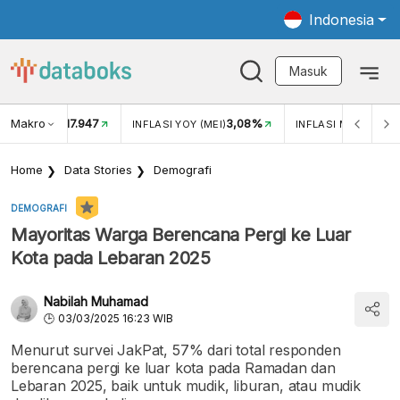
Indonesia
Masuk
Makro
17.947
3,08%
UKAR USD/IDR
INFLASI YOY (MEI)
INFLASI MOM (MEI)
Home
Data Stories
Demografi
DEMOGRAFI
Mayoritas Warga Berencana Pergi ke Luar
Kota pada Lebaran 2025
Nabilah Muhamad
03/03/2025 16:23 WIB
Menurut survei JakPat, 57% dari total responden
berencana pergi ke luar kota pada Ramadan dan
Lebaran 2025, baik untuk mudik, liburan, atau mudik