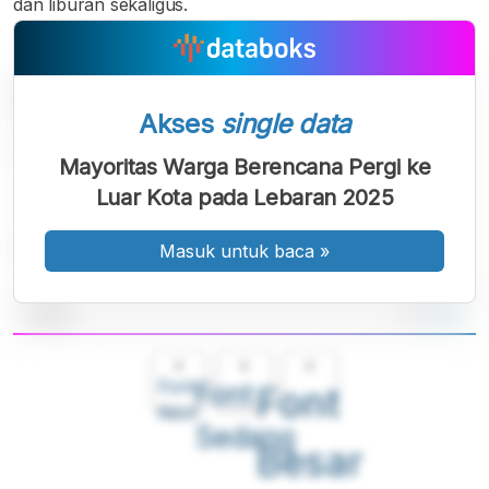
dan liburan sekaligus.
Akses
single data
Mayoritas Warga Berencana Pergi ke
Luar Kota pada Lebaran 2025
Masuk untuk baca
»
A
A
A
Font
Font
Font
Kecil
Sedang
Besar