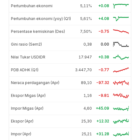
Pertumbuhan ekonomi
5,11%
+0.08
Pertumbuhan ekonomi (yoy) (Q1)
5,61%
+4.08
Persentase kemiskinan (Des)
7,50%
-0.75
Gini rasio (Sem2)
0,38
0.00
Nilai Tukar USDIDR
17.947
+0.38
PDB ADHK (Q1)
3.447,70
-0.77
Neraca perdagangan (Apr)
89,10
-97.32
Ekspor Migas (Apr)
1,16
-9.81
Impor Migas (Apr)
4,60
+45.09
Ekspor (Apr)
25,30
+12.32
Impor (Apr)
25,21
+31.28