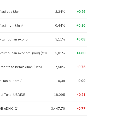
flasi yoy (Jun)
3,34%
+0.26
flasi mom (Jun)
0,44%
+0.16
ertumbuhan ekonomi
5,11%
+0.08
rtumbuhan ekonomi (yoy) (Q1)
5,61%
+4.08
rsentase kemiskinan (Des)
7,50%
-0.75
ni rasio (Sem2)
0,38
0.00
lai Tukar USDIDR
18.095
-0.21
DB ADHK (Q1)
3.447,70
-0.77