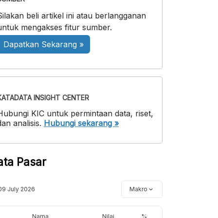
Silakan beli artikel ini atau berlangganan
untuk mengakses fitur sumber.
Dapatkan Sekarang »
KATADATA INSIGHT CENTER
Hubungi KIC untuk permintaan data, riset,
dan analisis.
Hubungi sekarang »
ata Pasar
09 July 2026
Makro
Nama
Nilai
%