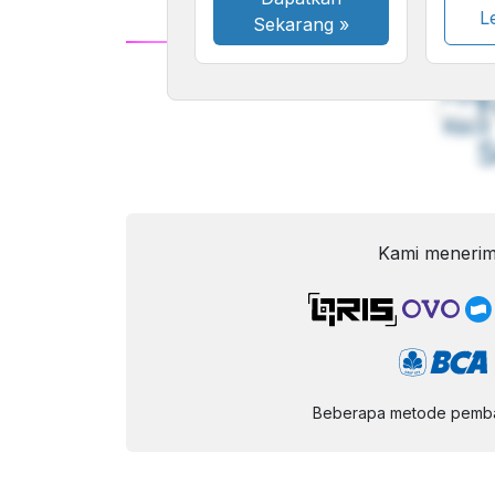
Le
Sekarang
»
A
Font
F
Kecil
Kami menerim
Beberapa metode pembay