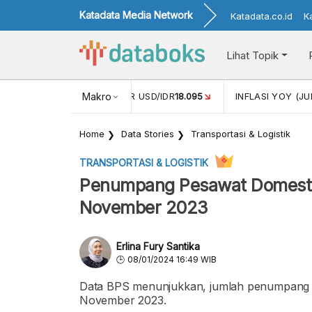
Katadata Media Network
Katadata.co.id
K
Lihat Topik
 (MEI)
1,38
NILAI TUKAR USD/IDR
Makro
18.095
INFLASI YOY (JU
Home
Data Stories
Transportasi & Logistik
TRANSPORTASI & LOGISTIK
Penumpang Pesawat Domestik
November 2023
Erlina Fury Santika
08/01/2024 16:49 WIB
Data BPS menunjukkan, jumlah penumpang u
November 2023.