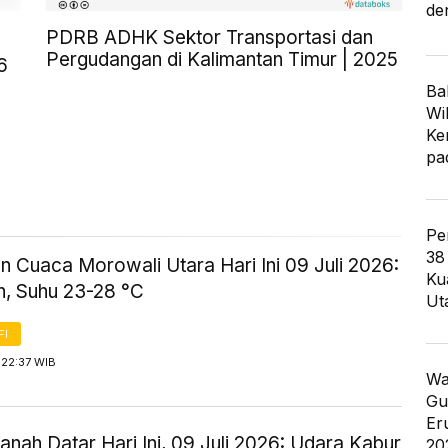
de
PDRB ADHK Sektor Transportasi dan
Pergudangan di Kalimantan Timur | 2025
6
Ba
Wi
Ke
pa
Pe
38
n Cuaca Morowali Utara Hari Ini 09 Juli 2026:
Ku
, Suhu 23-28 °C
Ut
FI
 22:37 WIB
Wa
Gu
Er
nah Datar Hari Ini, 09 Juli 2026: Udara Kabur
20