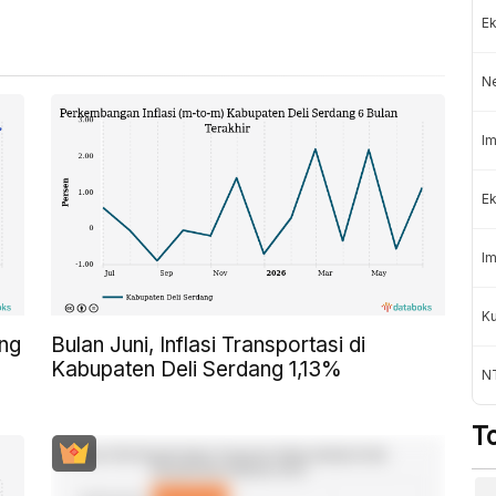
Ek
N
Im
Ek
Im
K
ong
Bulan Juni, Inflasi Transportasi di
Kabupaten Deli Serdang 1,13%
NT
T