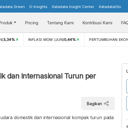
atadata Green
D-Insights
Katadata Insight Center
KatadataOto
Produk
Pricing
Tentang Kami
Kontribusi Kami
FA
N)
3,34%
INFLASI MOM (JUN)
0,44%
PERTUMBUHAN EKO
 dan Internasional Turun per
Bagikan
dara domestik dan internasional kompak turun pada