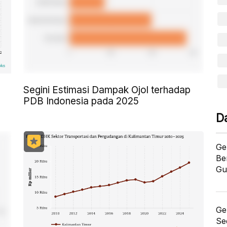
Segini Estimasi Dampak Ojol terhadap
PDB Indonesia pada 2025
D
Ge
Be
Gu
Ge
Se