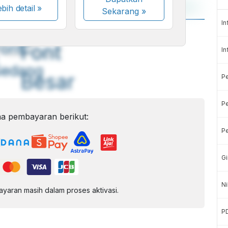
bih detail »
Sekarang
»
In
A
A
ont
Font
In
Sedang
Besar
P
Pe
a pembayaran berikut:
Pe
Gi
Ni
aran masih dalam proses aktivasi.
P