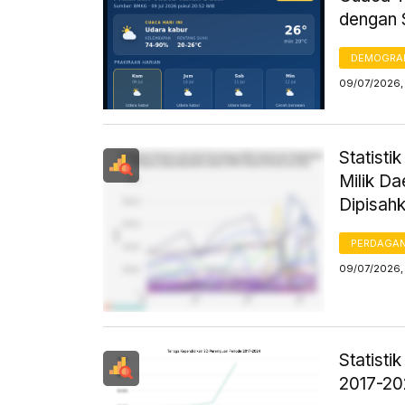
dengan 
DEMOGRA
09/07/2026,
Statist
Milik D
Dipisah
PERDAGA
09/07/2026,
Statist
2017-2