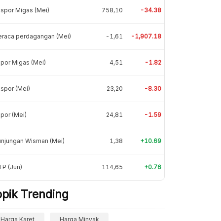
spor Migas (Mei)
758,10
-34.38
eraca perdagangan (Mei)
-1,61
-1,907.18
por Migas (Mei)
4,51
-1.82
spor (Mei)
23,20
-8.30
por (Mei)
24,81
-1.59
unjungan Wisman (Mei)
1,38
+10.69
P (Jun)
114,65
+0.76
opik Trending
Harga Karet
Harga Minyak