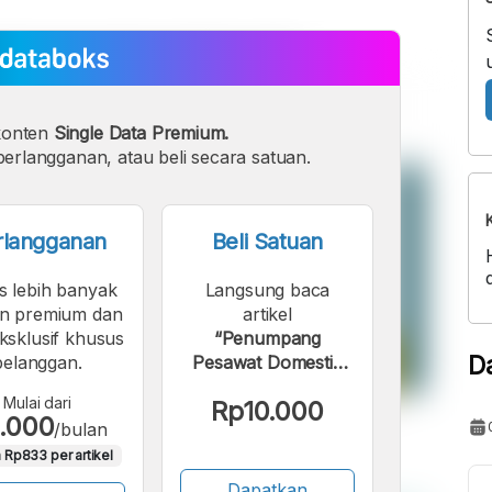
konten
Single Data Premium.
erlangganan, atau beli secara satuan.
rlangganan
Beli Satuan
s lebih banyak
Langsung baca
n premium dan
artikel
eksklusif khusus
“Penumpang
D
pelanggan.
Pesawat Domestik
dan Internasional
Mulai dari
Rp10.000
Turun per
.000
/bulan
November 2023”.
 Rp833 per artikel
Dapatkan