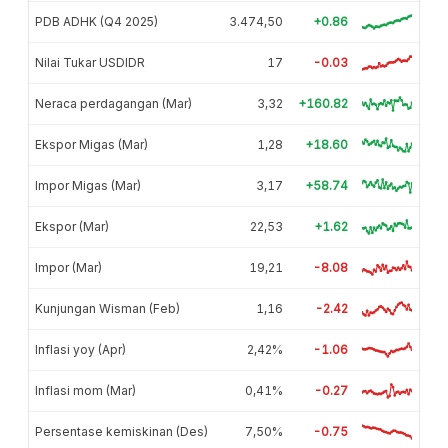
PDB ADHK (Q4 2025)
3.474,50
+0.86
Nilai Tukar USDIDR
17
-0.03
Neraca perdagangan (Mar)
3,32
+160.82
Ekspor Migas (Mar)
1,28
+18.60
Impor Migas (Mar)
3,17
+58.74
Ekspor (Mar)
22,53
+1.62
Impor (Mar)
19,21
-8.08
Kunjungan Wisman (Feb)
1,16
-2.42
Inflasi yoy (Apr)
2,42%
-1.06
Inflasi mom (Mar)
0,41%
-0.27
Persentase kemiskinan (Des)
7,50%
-0.75