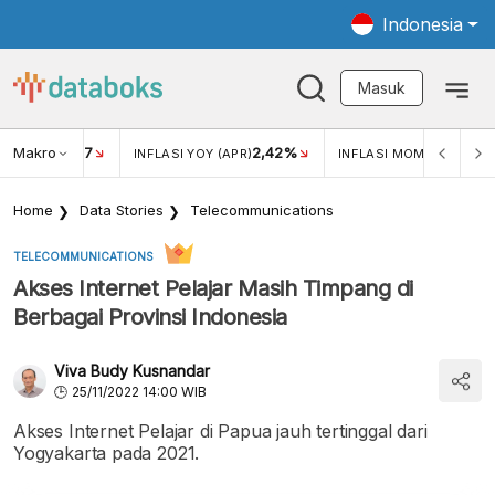
Indonesia
Masuk
Makro
17
2,42%
0,4
KAR USD/IDR
INFLASI YOY (APR)
INFLASI MOM (MAR)
Home
Data Stories
Telecommunications
TELECOMMUNICATIONS
Akses Internet Pelajar Masih Timpang di
Berbagai Provinsi Indonesia
Viva Budy Kusnandar
25/11/2022 14:00 WIB
Akses Internet Pelajar di Papua jauh tertinggal dari
Yogyakarta pada 2021.