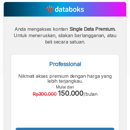
Anda mengakses konten
Single Data Premium.
Untuk meneruskan, silakan berlangganan, atau
beli secara satuan.
Professional
Nikmati akses premium dengan harga yang
lebih terjangkau.
A
A
A
Mulai dari
Font
Font
Font
150.000
Rp300.000
/bulan
Kecil
Sedang
Besar