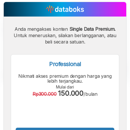
Anda mengakses konten
Single Data Premium.
Untuk meneruskan, silakan berlangganan, atau
beli secara satuan.
Professional
Nikmati akses premium dengan harga yang
lebih terjangkau.
Mulai dari
A
A
A
150.000
Rp300.000
/bulan
Font
Font
Font
Kecil
Sedang
Besar