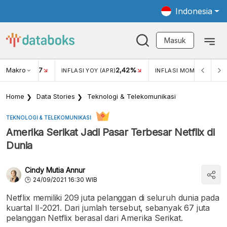
Indonesia
Masuk
Makro
17
2,42%
0,4
KAR USD/IDR
INFLASI YOY (APR)
INFLASI MOM (MAR)
Home
Data Stories
Teknologi & Telekomunikasi
TEKNOLOGI & TELEKOMUNIKASI
Amerika Serikat Jadi Pasar Terbesar Netflix di
Dunia
Cindy Mutia Annur
24/09/2021 16:30 WIB
Netflix memiliki 209 juta pelanggan di seluruh dunia pada
kuartal II-2021. Dari jumlah tersebut, sebanyak 67 juta
pelanggan Netflix berasal dari Amerika Serikat.