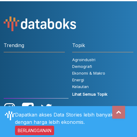
Trending
Topik
Agroindustri
Demografi
Ekonomi & Makro
Energi
Kelautan
Lihat Semua Topik
Dapatkan akses Data Stories lebih banyak
dengan harga lebih ekonomis.
BERLANGGANAN
Aturan Pengguna
FAQ
Hubungi Kami
Kebijakan Privasi
Disclaimer