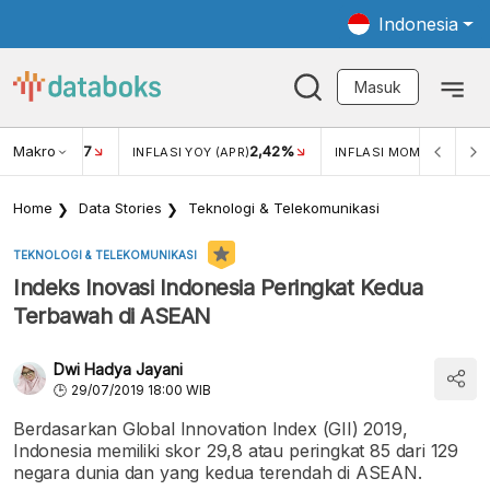
Indonesia
Masuk
Makro
17
2,42%
0,4
KAR USD/IDR
INFLASI YOY (APR)
INFLASI MOM (MAR)
Home
Data Stories
Teknologi & Telekomunikasi
TEKNOLOGI & TELEKOMUNIKASI
Indeks Inovasi Indonesia Peringkat Kedua
Terbawah di ASEAN
Dwi Hadya Jayani
29/07/2019 18:00 WIB
Berdasarkan Global Innovation Index (GII) 2019,
Indonesia memiliki skor 29,8 atau peringkat 85 dari 129
negara dunia dan yang kedua terendah di ASEAN.