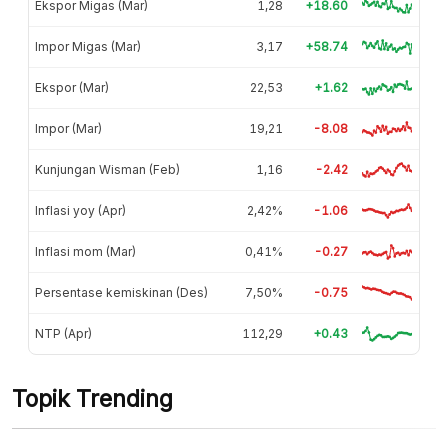
Ekspor Migas (Mar)
1,28
+18.60
Impor Migas (Mar)
3,17
+58.74
Ekspor (Mar)
22,53
+1.62
Impor (Mar)
19,21
-8.08
Kunjungan Wisman (Feb)
1,16
-2.42
Inflasi yoy (Apr)
2,42%
-1.06
Inflasi mom (Mar)
0,41%
-0.27
Persentase kemiskinan (Des)
7,50%
-0.75
NTP (Apr)
112,29
+0.43
Topik Trending