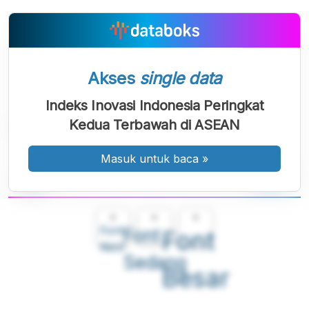
Akses
single data
Indeks Inovasi Indonesia Peringkat
Kedua Terbawah di ASEAN
Masuk untuk baca
»
A
A
A
Font
Font
Font
Kecil
Sedang
Besar