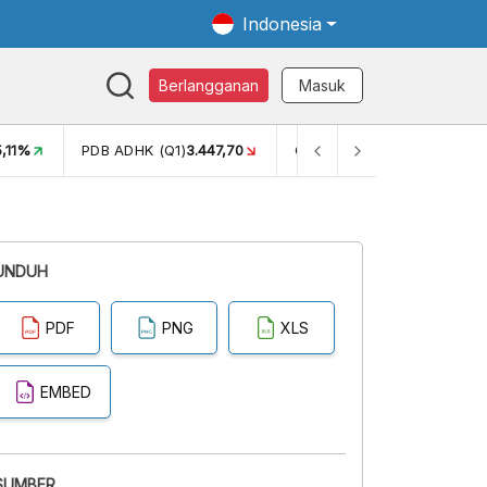
Indonesia
Berlangganan
Masuk
5,11%
PDB ADHK (Q1)
3.447,70
GINI RASIO (SEM2)
0,38
UNDUH
PDF
PNG
XLS
EMBED
SUMBER