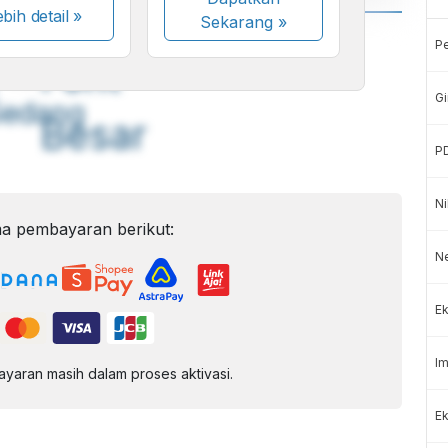
bih detail »
Sekarang
»
A
A
P
ont
Font
Gi
Sedang
Besar
P
Ni
a pembayaran berikut:
N
Ek
Im
aran masih dalam proses aktivasi.
Ek