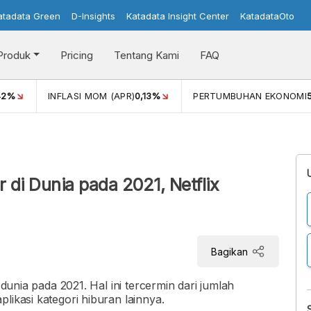
atadata Green
D-Insights
Katadata Insight Center
KatadataOto
Produk
Pricing
Tentang Kami
FAQ
42%
INFLASI MOM (APR)
0,13%
PERTUMBUHAN EKONOMI
i
r di Dunia pada 2021, Netflix
Bagikan
 dunia pada 2021. Hal ini tercermin dari jumlah
likasi kategori hiburan lainnya.