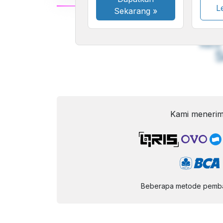
Le
Sekarang
»
A
Font
F
Kecil
Kami menerim
Beberapa metode pembay