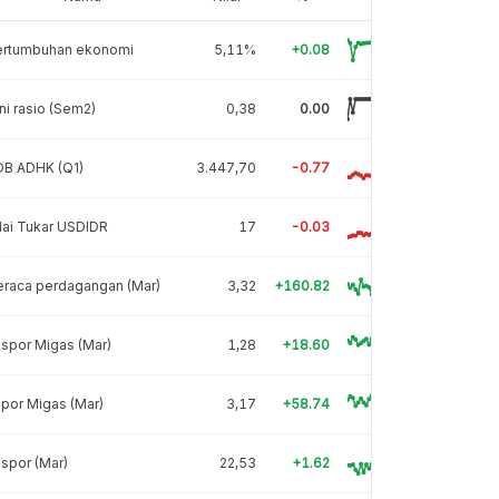
ertumbuhan ekonomi
5,11%
+0.08
ni rasio (Sem2)
0,38
0.00
DB ADHK (Q1)
3.447,70
-0.77
lai Tukar USDIDR
17
-0.03
eraca perdagangan (Mar)
3,32
+160.82
spor Migas (Mar)
1,28
+18.60
por Migas (Mar)
3,17
+58.74
spor (Mar)
22,53
+1.62