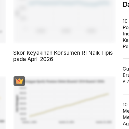
D
10
Po
In
Ka
Pe
Skor Keyakinan Konsumen RI Naik Tipis
pada April 2026
Gu
Er
8 
10
Me
Me
Ag