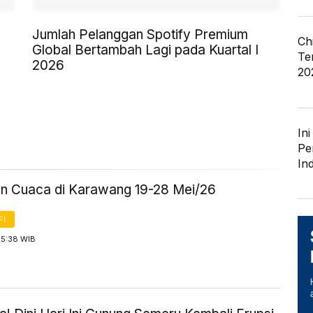
Jumlah Pelanggan Spotify Premium
Ch
Global Bertambah Lagi pada Kuartal I
Te
2026
20
In
Pe
In
an Cuaca di Karawang 19-28 Mei/26
FI
 5:38 WIB