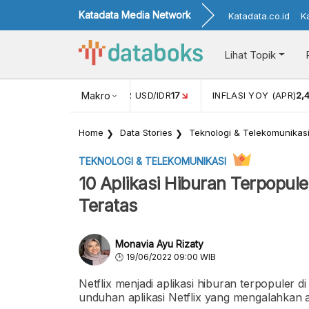
Katadata Media Network
Katadata.co.id
K
Lihat Topik
 (FEB)
1,16
NILAI TUKAR USD/IDR
Makro
17
INFLASI YOY (APR)
2,
Home
Data Stories
Teknologi & Telekomunikas
TEKNOLOGI & TELEKOMUNIKASI
10 Aplikasi Hiburan Terpopule
Teratas
Monavia Ayu Rizaty
19/06/2022 09:00 WIB
Netflix menjadi aplikasi hiburan terpopuler di
unduhan aplikasi Netflix yang mengalahkan ap