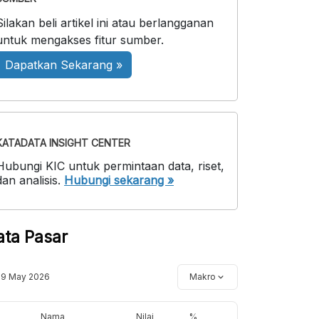
Silakan beli artikel ini atau berlangganan
untuk mengakses fitur sumber.
Dapatkan Sekarang »
KATADATA INSIGHT CENTER
Hubungi KIC untuk permintaan data, riset,
dan analisis.
Hubungi sekarang »
ata Pasar
19 May 2026
Makro
Nama
Nilai
%