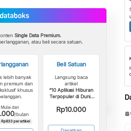
konten
Single Data Premium.
erlangganan, atau beli secara satuan.
rlangganan
Beli Satuan
s lebih banyak
Langsung baca
n premium dan
artikel
eksklusif khusus
“10 Aplikasi Hiburan
D
pelanggan.
Terpopuler di Dunia
pada 2021, Netflix
Mulai dari
Rp10.000
Teratas”.
.000
/bulan
 Rp833 per artikel
Dapatkan