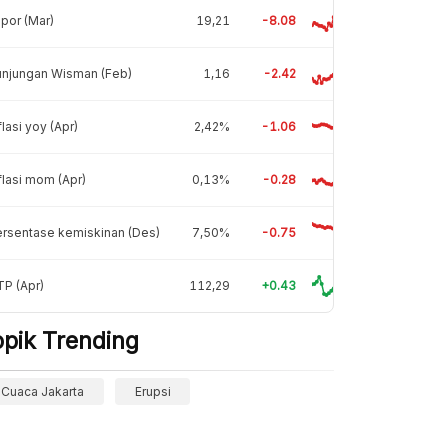
por (Mar)
19,21
-8.08
unjungan Wisman (Feb)
1,16
-2.42
flasi yoy (Apr)
2,42%
-1.06
flasi mom (Apr)
0,13%
-0.28
rsentase kemiskinan (Des)
7,50%
-0.75
P (Apr)
112,29
+0.43
opik Trending
Cuaca Jakarta
Erupsi