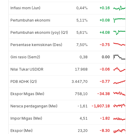
Inflasi mom (Jun)
0,44%
+0.16
Pertumbuhan ekonomi
5,11%
+0.08
Pertumbuhan ekonomi (yoy) (Q1)
5,61%
+4.08
Persentase kemiskinan (Des)
7,50%
-0.75
Gini rasio (Sem2)
0,38
0.00
Nilai Tukar USDIDR
17.968
-0.06
PDB ADHK (Q1)
3.447,70
-0.77
Ekspor Migas (Mei)
758,10
-34.38
Neraca perdagangan (Mei)
-1,61
-1,907.18
Impor Migas (Mei)
4,51
-1.82
Ekspor (Mei)
23,20
-8.30