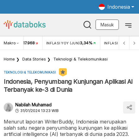
Indonesia
Masuk
Makro
17.968
3,34%
UKAR USD/IDR
INFLASI YOY (JUN)
INFLASI MOM (JUN
Home
Data Stories
Teknologi & Telekomunikasi
TEKNOLOGI & TELEKOMUNIKASI
Indonesia, Penyumbang Kunjungan Aplikasi AI
Terbanyak ke-3 di Dunia
Nabilah Muhamad
31/01/2024 13:23 WIB
Menurut laporan WriterBuddy, Indonesia merupakan
salah satu negara penyumbang kunjungan ke aplikasi
artificial intelligence (AI) terbanyak di dunia pada 2023.