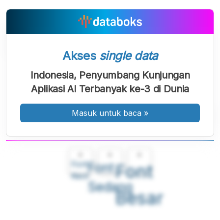
Akses
single data
Indonesia, Penyumbang Kunjungan
Aplikasi AI Terbanyak ke-3 di Dunia
Masuk untuk baca
»
A
A
A
Font
Font
Font
Kecil
Sedang
Besar