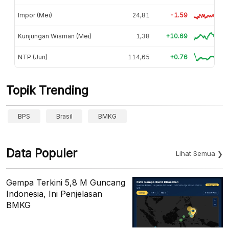
Impor (Mei)
24,81
-1.59
Kunjungan Wisman (Mei)
1,38
+10.69
NTP (Jun)
114,65
+0.76
Topik Trending
BPS
Brasil
BMKG
Data Populer
Lihat Semua
Gempa Terkini 5,8 M Guncang
Indonesia, Ini Penjelasan
BMKG