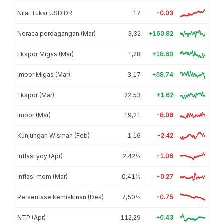
Nilai Tukar USDIDR
17
-0.03
Neraca perdagangan (Mar)
3,32
+160.82
Ekspor Migas (Mar)
1,28
+18.60
Impor Migas (Mar)
3,17
+58.74
Ekspor (Mar)
22,53
+1.62
Impor (Mar)
19,21
-8.08
Kunjungan Wisman (Feb)
1,16
-2.42
Inflasi yoy (Apr)
2,42%
-1.06
Inflasi mom (Mar)
0,41%
-0.27
Persentase kemiskinan (Des)
7,50%
-0.75
NTP (Apr)
112,29
+0.43