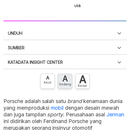
UNDUH
SUMBER
PDF
PNG
Silakan
login
untuk mengakses informasi ini
.
Belum
KATADATA INSIGHT CENTER
punya akun?
Silakan
Daftar sekarang
,
GRATIS!
XLS
EMBED
A
A
Hubungi sekarang »
A
Kecil
Sedang
Besar
Porsche adalah salah satu
brand
kenamaan dunia
yang memproduksi
mobil
dengan desain mewah
dan juga tampilan
sporty
. Perusahaan asal
Jerman
ini didirikan oleh Ferdinand Porsche yang
merupakan seorang insinyur otomotif