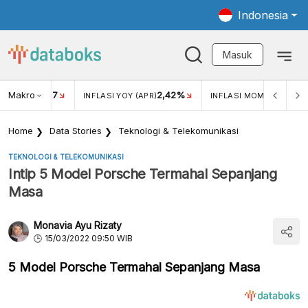
Indonesia
Masuk
Makro
17
2,42%
0,4
KAR USD/IDR
INFLASI YOY (APR)
INFLASI MOM (MAR)
Home
Data Stories
Teknologi & Telekomunikasi
TEKNOLOGI & TELEKOMUNIKASI
Intip 5 Model Porsche Termahal Sepanjang
Masa
Monavia Ayu Rizaty
15/03/2022 09:50 WIB
5 Model Porsche Termahal Sepanjang Masa