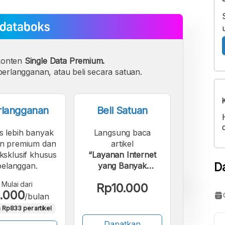
konten
Single Data Premium.
erlangganan, atau beli secara satuan.
rlangganan
Beli Satuan
s lebih banyak
Langsung baca
n premium dan
artikel
eksklusif khusus
“Layanan Internet
D
pelanggan.
yang Banyak
Digunakan Warga RI
Mulai dari
Rp10.000
pada 2026, IndiHome
.000
/bulan
Teratas”.
 Rp833 per artikel
Dapatkan