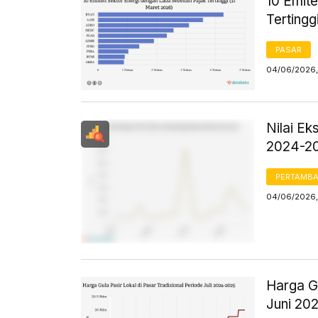
10 Emit
Tertingg
PASAR
04/06/2026,
Nilai E
2024-2
PERTAMB
04/06/2026,
Harga Gu
Juni 20