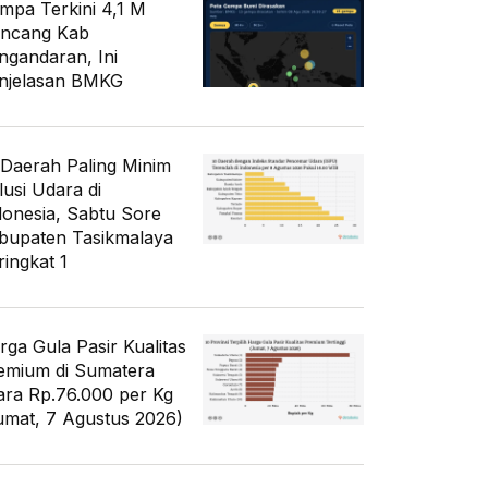
mpa Terkini 4,1 M
ncang Kab
ngandaran, Ini
njelasan BMKG
 Daerah Paling Minim
lusi Udara di
donesia, Sabtu Sore
bupaten Tasikmalaya
ringkat 1
rga Gula Pasir Kualitas
emium di Sumatera
ara Rp.76.000 per Kg
umat, 7 Agustus 2026)