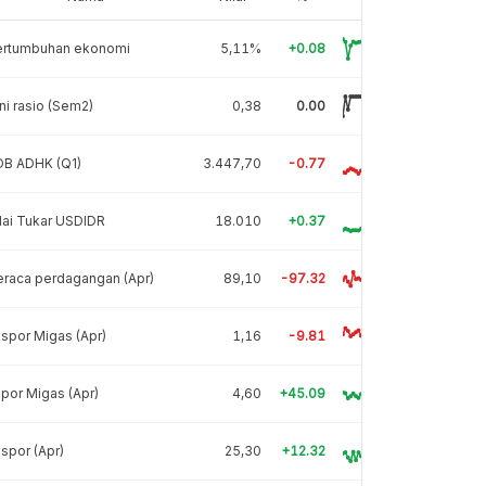
ertumbuhan ekonomi
5,11%
+0.08
ni rasio (Sem2)
0,38
0.00
DB ADHK (Q1)
3.447,70
-0.77
lai Tukar USDIDR
18.010
+0.37
raca perdagangan (Apr)
89,10
-97.32
spor Migas (Apr)
1,16
-9.81
por Migas (Apr)
4,60
+45.09
spor (Apr)
25,30
+12.32