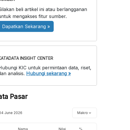
Silakan beli artikel ini atau berlangganan
untuk mengakses fitur sumber.
Dapatkan Sekarang »
KATADATA INSIGHT CENTER
Hubungi KIC untuk permintaan data, riset,
dan analisis.
Hubungi sekarang »
ata Pasar
04 June 2026
Makro
Nama
Nilai
%