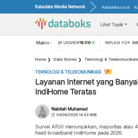
Katadata Media Network
Katadata.co.id
K
Lihat Topik
 (MAR)
1,09
Makro
NILAI TUKAR USD/IDR
18.010
INFLASI YOY (ME
Home
Data Stories
Teknologi & Telekomunikas
TEKNOLOGI & TELEKOMUNIKASI
Layanan Internet yang Banya
IndiHome Teratas
Nabilah Muhamad
04/06/2026 14:43 WIB
Survei APJII menunjukkan, mayoritas atau 4
fixed broadband IndiHome pada 2026.