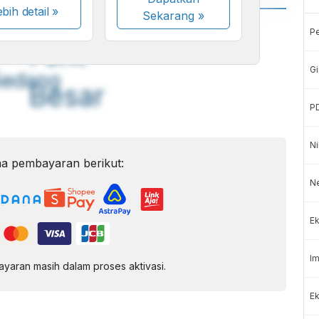
bih detail »
Sekarang
»
A
A
P
ont
Font
Gi
Sedang
Besar
P
Ni
a pembayaran berikut:
Ne
Ek
Im
aran masih dalam proses aktivasi.
Ek