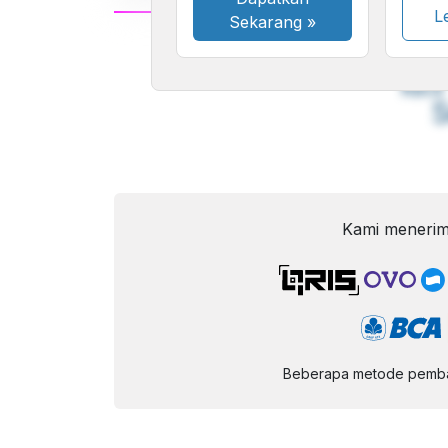
Le
Sekarang
»
A
Font
F
Kecil
Kami menerim
Beberapa metode pembay