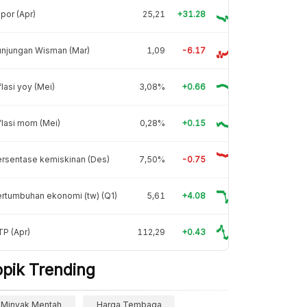
por (Apr)
25,21
+31.28
unjungan Wisman (Mar)
1,09
-6.17
flasi yoy (Mei)
3,08%
+0.66
flasi mom (Mei)
0,28%
+0.15
rsentase kemiskinan (Des)
7,50%
-0.75
rtumbuhan ekonomi (tw) (Q1)
5,61
+4.08
P (Apr)
112,29
+0.43
opik Trending
Minyak Mentah
Harga Tembaga