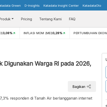
atadata Green
D-Insights
Katadata Insight Center
KatadataOto
Produk
Pricing
Tentang Kami
FAQ
I)
3,08%
INFLASI MOM (MEI)
0,28%
PERTUMBUHAN EKON
i
k Digunakan Warga RI pada 2026,
Bagikan
7,3% responden di Tanah Air berlangganan internet