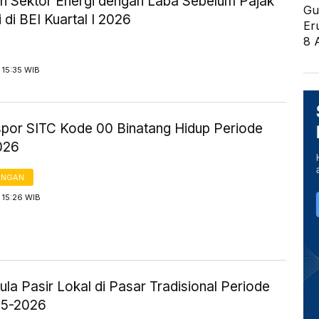
en Sektor Energi dengan Laba Sebelum Pajak
Gu
i di BEI Kuartal I 2026
Er
8 
 15:35 WIB
kspor SITC Kode 00 Binatang Hidup Periode
026
ANGAN
 15:26 WIB
la Pasir Lokal di Pasar Tradisional Periode
25-2026