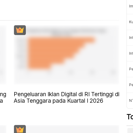
Im
K
In
In
Pe
Pe
ang
Pengeluaran Iklan Digital di RI Tertinggi di
da
Asia Tenggara pada Kuartal I 2026
NT
T