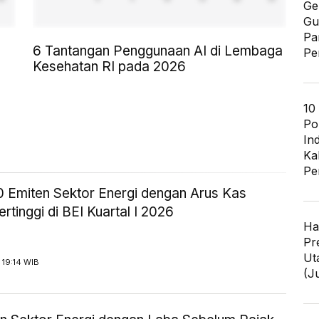
Ge
Gu
Pa
6 Tantangan Penggunaan AI di Lembaga
Pe
Kesehatan RI pada 2026
10
Po
In
Ka
Pe
10 Emiten Sektor Energi dengan Arus Kas
ertinggi di BEI Kuartal I 2026
Ha
Pr
Ut
 19:14 WIB
(J