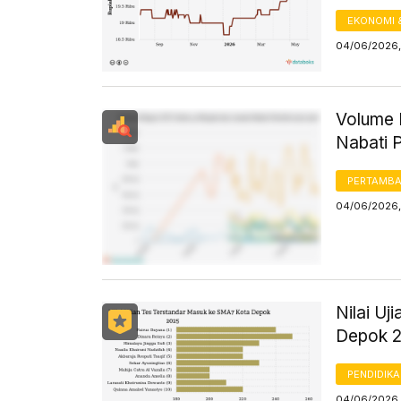
EKONOMI 
04/06/2026, 
Volume 
Nabati 
PERTAMB
04/06/2026,
Nilai U
Depok 
PENDIDIK
04/06/2026,