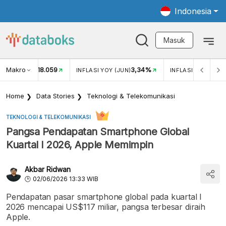
Indonesia
Masuk
Makro
18.059
3,34%
UKAR USD/IDR
INFLASI YOY (JUN)
INFLASI MOM (JUN
Home
Data Stories
Teknologi & Telekomunikasi
TEKNOLOGI & TELEKOMUNIKASI
Pangsa Pendapatan Smartphone Global
Kuartal I 2026, Apple Memimpin
Akbar Ridwan
02/06/2026 13:33 WIB
Pendapatan pasar smartphone global pada kuartal I
2026 mencapai US$117 miliar, pangsa terbesar diraih
Apple.