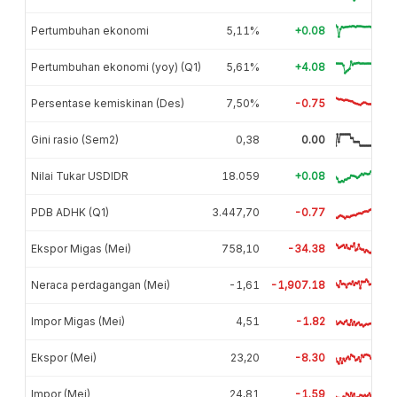
Pertumbuhan ekonomi
5,11%
+0.08
Pertumbuhan ekonomi (yoy) (Q1)
5,61%
+4.08
Persentase kemiskinan (Des)
7,50%
-0.75
Gini rasio (Sem2)
0,38
0.00
Nilai Tukar USDIDR
18.059
+0.08
PDB ADHK (Q1)
3.447,70
-0.77
Ekspor Migas (Mei)
758,10
-34.38
Neraca perdagangan (Mei)
-1,61
-1,907.18
Impor Migas (Mei)
4,51
-1.82
Ekspor (Mei)
23,20
-8.30
Impor (Mei)
24,81
-1.59