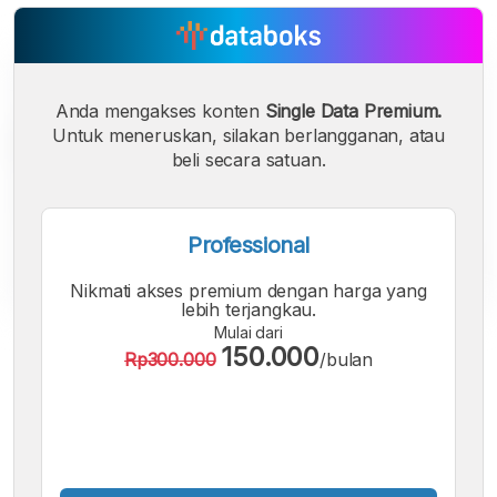
Anda mengakses konten
Single Data Premium.
Untuk meneruskan, silakan berlangganan, atau
beli secara satuan.
Professional
Nikmati akses premium dengan harga yang
lebih terjangkau.
Mulai dari
A
A
A
150.000
Rp300.000
/bulan
Font
Font
Font
Kecil
Sedang
Besar