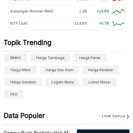
Kunjungan Wisman (Mei)
1,38
+10.69
NTP (Jun)
114,65
+0.76
Topik Trending
BMKG
Harga Tembaga
Harga Perak
Harga Nikel
Harga Gas Alam
Harga Kedelai
Harga Gandum
Logam Mulia
Lionel Messi
FAO
Data Populer
Lihat Semua
Gempa Bumi Berkekuatan M