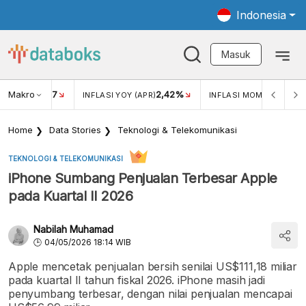
Indonesia
Masuk
Makro
17
2,42%
0,4
KAR USD/IDR
INFLASI YOY (APR)
INFLASI MOM (MAR)
Home
Data Stories
Teknologi & Telekomunikasi
TEKNOLOGI & TELEKOMUNIKASI
iPhone Sumbang Penjualan Terbesar Apple
pada Kuartal II 2026
Nabilah Muhamad
04/05/2026 18:14 WIB
Apple mencetak penjualan bersih senilai US$111,18 miliar
pada kuartal II tahun fiskal 2026. iPhone masih jadi
penyumbang terbesar, dengan nilai penjualan mencapai