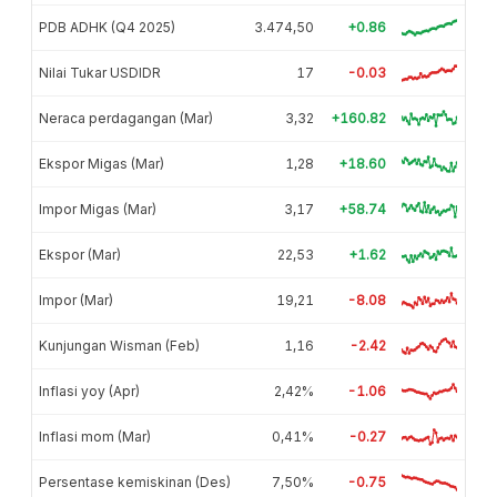
PDB ADHK (Q4 2025)
3.474,50
+0.86
Nilai Tukar USDIDR
17
-0.03
Neraca perdagangan (Mar)
3,32
+160.82
Ekspor Migas (Mar)
1,28
+18.60
Impor Migas (Mar)
3,17
+58.74
Ekspor (Mar)
22,53
+1.62
Impor (Mar)
19,21
-8.08
Kunjungan Wisman (Feb)
1,16
-2.42
Inflasi yoy (Apr)
2,42%
-1.06
Inflasi mom (Mar)
0,41%
-0.27
Persentase kemiskinan (Des)
7,50%
-0.75