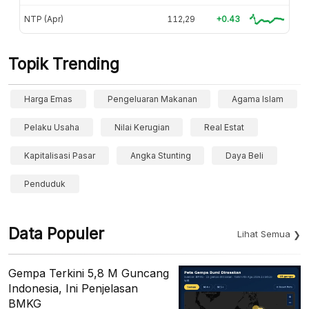
NTP (Apr)
112,29
+0.43
Topik Trending
Harga Emas
Pengeluaran Makanan
Agama Islam
Pelaku Usaha
Nilai Kerugian
Real Estat
Kapitalisasi Pasar
Angka Stunting
Daya Beli
Penduduk
Data Populer
Lihat Semua
Gempa Terkini 5,8 M Guncang
Indonesia, Ini Penjelasan
BMKG