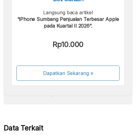
Langsung baca artikel
“iPhone Sumbang Penjualan Terbesar Apple
pada Kuartal II 2026”.
Kami menerima pembayaran berikut:
Rp10.000
Dapatkan Sekarang
»
Beberapa metode pembayaran masih dalam
proses aktivasi.
Data Terkait