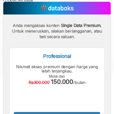
US$56,99 miliar.
Anda mengakses konten
Single Data Premium.
Untuk meneruskan, silakan berlangganan, atau
beli secara satuan.
Professional
Nikmati akses premium dengan harga yang
lebih terjangkau.
Mulai dari
150.000
Rp300.000
/bulan
A
A
A
Font
Font
Font
Kecil
Sedang
Besar