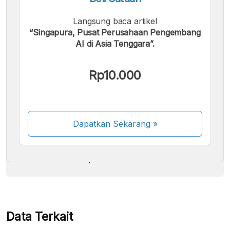
Langsung baca artikel
“Singapura, Pusat Perusahaan Pengembang
AI di Asia Tenggara”.
Kami menerima pembayaran berikut:
Rp10.000
Dapatkan Sekarang
»
Beberapa metode pembayaran masih dalam
proses aktivasi.
Data Terkait