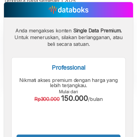
Tenggara pada semester I 2025.
Anda mengakses konten
Single Data Premium.
Untuk meneruskan, silakan berlangganan, atau
beli secara satuan.
Professional
Nikmati akses premium dengan harga yang
lebih terjangkau.
Mulai dari
150.000
Rp300.000
/bulan
A
A
A
Font
Font
Font
Kecil
Sedang
Besar