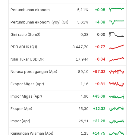
Pertumbuhan ekonomi
5,11%
+0.08
Pertumbuhan ekonomi (yoy) (Q1)
5,61%
+4.08
Gini rasio (Sem2)
0,38
0.00
PDB ADHK (Q1)
3.447,70
-0.77
Nilai Tukar USDIDR
17.944
-0.04
Neraca perdagangan (Apr)
89,10
-97.32
Ekspor Migas (Apr)
1,16
-9.81
Impor Migas (Apr)
4,60
+45.09
Ekspor (Apr)
25,30
+12.32
Impor (Apr)
25,21
+31.28
Kunjungan Wisman (Apr)
1,25
+14.75