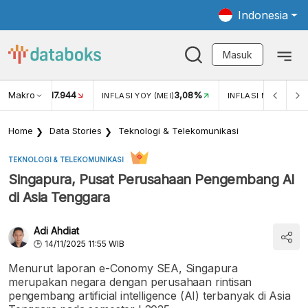
Indonesia
Masuk
Makro
17.944
3,08%
UKAR USD/IDR
INFLASI YOY (MEI)
INFLASI MOM (MEI)
Home
Data Stories
Teknologi & Telekomunikasi
TEKNOLOGI & TELEKOMUNIKASI
Singapura, Pusat Perusahaan Pengembang AI
di Asia Tenggara
Adi Ahdiat
14/11/2025 11:55 WIB
Menurut laporan e-Conomy SEA, Singapura
merupakan negara dengan perusahaan rintisan
pengembang artificial intelligence (AI) terbanyak di Asia