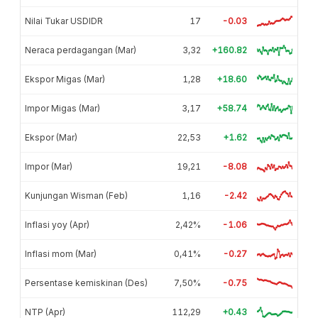
Nilai Tukar USDIDR
17
-0.03
Neraca perdagangan (Mar)
3,32
+160.82
Ekspor Migas (Mar)
1,28
+18.60
Impor Migas (Mar)
3,17
+58.74
Ekspor (Mar)
22,53
+1.62
Impor (Mar)
19,21
-8.08
Kunjungan Wisman (Feb)
1,16
-2.42
Inflasi yoy (Apr)
2,42%
-1.06
Inflasi mom (Mar)
0,41%
-0.27
Persentase kemiskinan (Des)
7,50%
-0.75
NTP (Apr)
112,29
+0.43