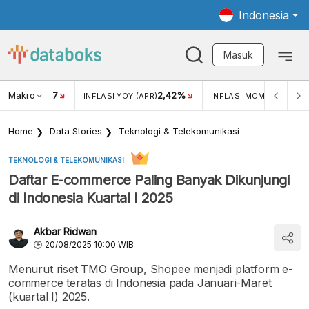
Indonesia
Masuk
Makro
17
2,42%
0,4
KAR USD/IDR
INFLASI YOY (APR)
INFLASI MOM (MAR)
Home
Data Stories
Teknologi & Telekomunikasi
TEKNOLOGI & TELEKOMUNIKASI
Daftar E-commerce Paling Banyak Dikunjungi
di Indonesia Kuartal I 2025
Akbar Ridwan
20/08/2025 10:00 WIB
Menurut riset TMO Group, Shopee menjadi platform e-
commerce teratas di Indonesia pada Januari-Maret
(kuartal I) 2025.