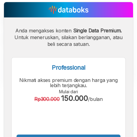
Anda mengakses konten
Single Data Premium.
Untuk meneruskan, silakan berlangganan, atau
beli secara satuan.
Professional
Nikmati akses premium dengan harga yang
lebih terjangkau.
Mulai dari
A
A
A
150.000
Rp300.000
/bulan
Font
Font
Font
Kecil
Sedang
Besar