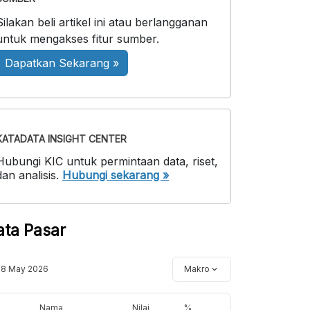
Silakan beli artikel ini atau berlangganan
untuk mengakses fitur sumber.
Dapatkan Sekarang »
KATADATA INSIGHT CENTER
Hubungi KIC untuk permintaan data, riset,
dan analisis.
Hubungi sekarang »
ata Pasar
18 May 2026
Makro
Nama
Nilai
%