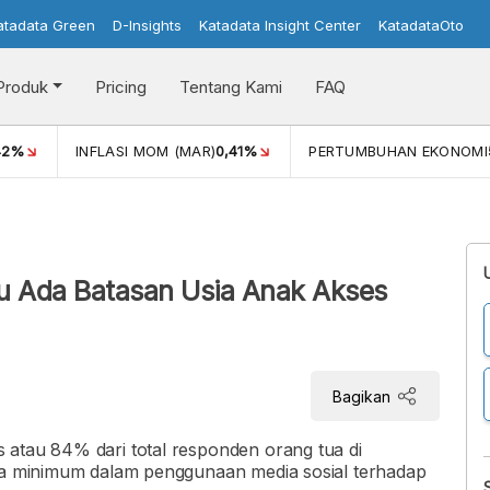
atadata Green
D-Insights
Katadata Insight Center
KatadataOto
Produk
Pricing
Tentang Kami
FAQ
42%
INFLASI MOM (MAR)
0,41%
PERTUMBUHAN EKONOMI
i
ju Ada Batasan Usia Anak Akses
Bagikan
 atau 84% dari total responden orang tua di
sia minimum dalam penggunaan media sosial terhadap