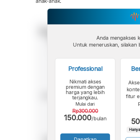
anak-anak.
Anda mengakses 
Untuk meneruskan, silakan b
Professional
Be
Nikmati akses
Akse
premium dengan
konte
harga yang lebih
fitur 
terjangkau.
Mulai dari
Rp300.000
150.000
/bulan
50
Hanya
Dapatkan