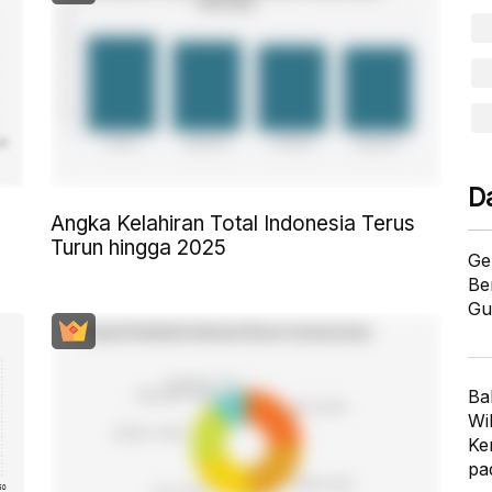
D
Angka Kelahiran Total Indonesia Terus
Turun hingga 2025
Ge
Be
Gu
Ba
Wi
Ke
pa