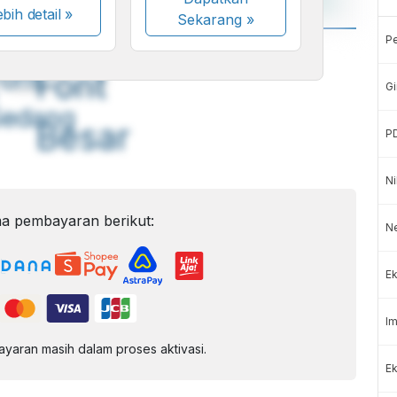
bih detail »
Sekarang
»
P
A
A
ont
Font
Gi
Sedang
Besar
P
Ni
a pembayaran berikut:
N
Ek
Im
aran masih dalam proses aktivasi.
Ek