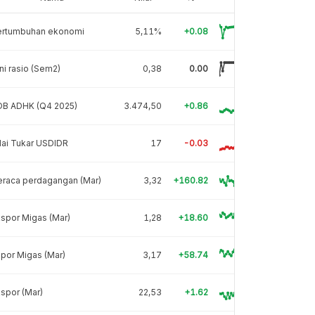
ertumbuhan ekonomi
5,11%
+0.08
ni rasio (Sem2)
0,38
0.00
DB ADHK (Q4 2025)
3.474,50
+0.86
lai Tukar USDIDR
17
-0.03
eraca perdagangan (Mar)
3,32
+160.82
spor Migas (Mar)
1,28
+18.60
por Migas (Mar)
3,17
+58.74
spor (Mar)
22,53
+1.62