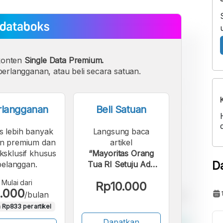
konten
Single Data Premium.
erlangganan, atau beli secara satuan.
rlangganan
Beli Satuan
s lebih banyak
Langsung baca
n premium dan
artikel
eksklusif khusus
“Mayoritas Orang
D
pelanggan.
Tua RI Setuju Ada
Batasan Usia Anak
Mulai dari
Rp10.000
Akses Medsos”.
.000
/bulan
 Rp833 per artikel
Dapatkan