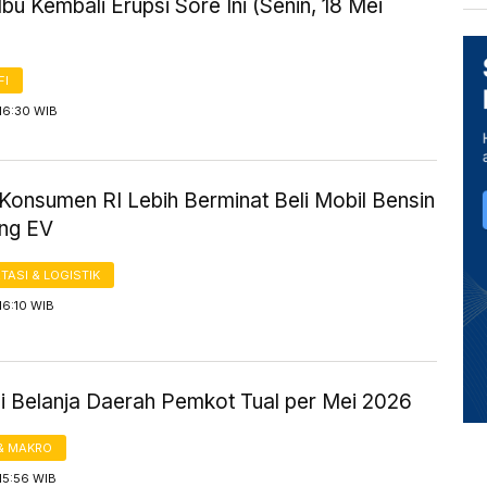
bu Kembali Erupsi Sore Ini (Senin, 18 Mei
FI
16:30 WIB
Konsumen RI Lebih Berminat Beli Mobil Bensin
ng EV
ASI & LOGISTIK
16:10 WIB
si Belanja Daerah Pemkot Tual per Mei 2026
& MAKRO
15:56 WIB