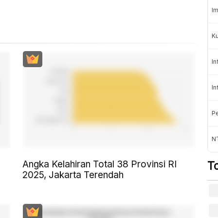
Im
K
In
In
Pe
NT
Angka Kelahiran Total 38 Provinsi RI
T
2025, Jakarta Terendah