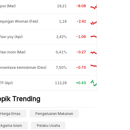
por (Mar)
19,21
-8.08
unjungan Wisman (Feb)
1,16
-2.42
flasi yoy (Apr)
2,42%
-1.06
flasi mom (Mar)
0,41%
-0.27
rsentase kemiskinan (Des)
7,50%
-0.75
P (Apr)
112,29
+0.43
opik Trending
Harga Emas
Pengeluaran Makanan
Agama Islam
Pelaku Usaha