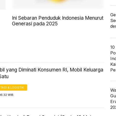
Ge
Ini Sebaran Penduduk Indonesia Menurut
Se
Generasi pada 2025
de
10
Po
In
Ka
il yang Diminati Konsumen RI, Mobil Keluarga
Pe
Satu
ASI & LOGISTIK
Wa
16:32 WIB
Gu
Er
20