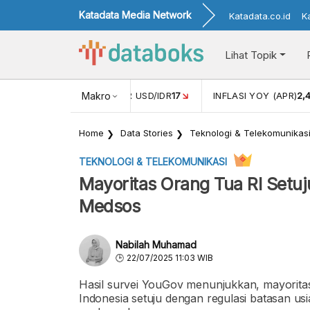
Katadata Media Network
Katadata.co.id
K
Lihat Topik
 (FEB)
1,16
NILAI TUKAR USD/IDR
Makro
17
INFLASI YOY (APR)
2,
Home
Data Stories
Teknologi & Telekomunikas
TEKNOLOGI & TELEKOMUNIKASI
Mayoritas Orang Tua RI Setu
Medsos
Nabilah Muhamad
22/07/2025 11:03 WIB
Hasil survei YouGov menunjukkan, mayoritas
Indonesia setuju dengan regulasi batasan u