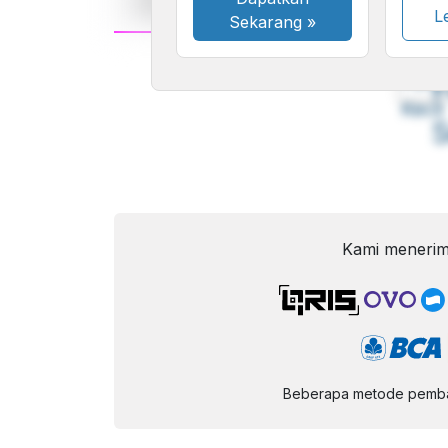
Le
Sekarang
»
A
Font
F
Kecil
Kami menerim
Beberapa metode pembay