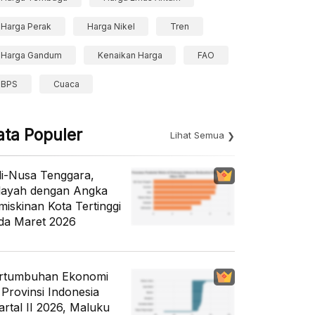
Harga Perak
Harga Nikel
Tren
Harga Gandum
Kenaikan Harga
FAO
BPS
Cuaca
ata Populer
Lihat Semua
li-Nusa Tenggara,
layah dengan Angka
miskinan Kota Tertinggi
da Maret 2026
rtumbuhan Ekonomi
 Provinsi Indonesia
artal II 2026, Maluku