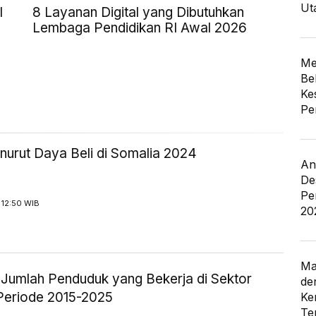
Ut
I
8 Layanan Digital yang Dibutuhkan
Lembaga Pendidikan RI Awal 2026
Me
Be
Ke
Pe
urut Daya Beli di Somalia 2024
An
De
Pe
 12:50 WIB
20
Ma
k Jumlah Penduduk yang Bekerja di Sektor
de
Periode 2015-2025
Ke
Te