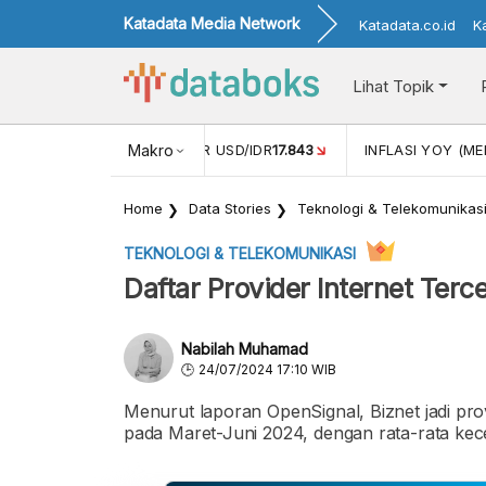
Katadata Media Network
Katadata.co.id
K
Lihat Topik
 (APR)
1,25
NILAI TUKAR USD/IDR
Makro
17.843
INFLASI YOY (MEI
Home
Data Stories
Teknologi & Telekomunikas
TEKNOLOGI & TELEKOMUNIKASI
Daftar Provider Internet Terc
Nabilah Muhamad
24/07/2024 17:10 WIB
Menurut laporan OpenSignal, Biznet jadi prov
pada Maret-Juni 2024, dengan rata-rata ke