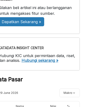
Silakan beli artikel ini atau berlangganan
untuk mengakses fitur sumber.
Dapatkan Sekarang »
KATADATA INSIGHT CENTER
Hubungi KIC untuk permintaan data, riset,
dan analisis.
Hubungi sekarang »
ata Pasar
29 June 2026
Makro
Nama
Nilai
%