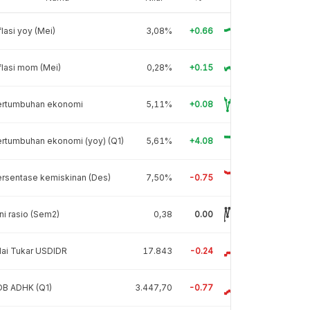
flasi yoy (Mei)
3,08%
+0.66
flasi mom (Mei)
0,28%
+0.15
ertumbuhan ekonomi
5,11%
+0.08
rtumbuhan ekonomi (yoy) (Q1)
5,61%
+4.08
rsentase kemiskinan (Des)
7,50%
-0.75
ni rasio (Sem2)
0,38
0.00
lai Tukar USDIDR
17.843
-0.24
DB ADHK (Q1)
3.447,70
-0.77