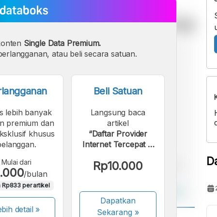
konten
Single Data Premium.
erlangganan, atau beli secara satuan.
rlangganan
Beli Satuan
s lebih banyak
Langsung baca
n premium dan
artikel
eksklusif khusus
“Daftar Provider
pelanggan.
Internet Tercepat di
Jakarta, Biznet
D
Mulai dari
Rp10.000
Juara”.
.000
/bulan
 Rp833 per artikel
Dapatkan
bih detail »
Sekarang
»