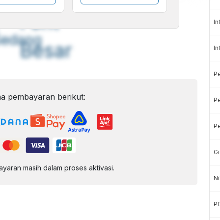
A
A
ont
Font
In
Sedang
Besar
In
P
a pembayaran berikut:
Pe
Pe
Gi
aran masih dalam proses aktivasi.
Ni
P