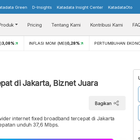
atadata Green
D-Insights
Katadata Insight Center
KatadataOto
Produk
Pricing
Tentang Kami
Kontribusi Kami
FA
)
3,08%
INFLASI MOM (MEI)
0,28%
PERTUMBUHAN EKON
i
epat di Jakarta, Biznet Juara
Bagikan
ider internet fixed broadband tercepat di Jakarta
cepatan unduh 37,6 Mbps.