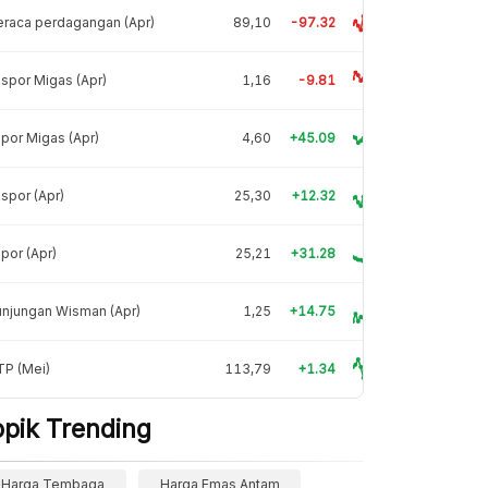
raca perdagangan (Apr)
89,10
-97.32
spor Migas (Apr)
1,16
-9.81
por Migas (Apr)
4,60
+45.09
spor (Apr)
25,30
+12.32
por (Apr)
25,21
+31.28
njungan Wisman (Apr)
1,25
+14.75
TP (Mei)
113,79
+1.34
opik Trending
Harga Tembaga
Harga Emas Antam