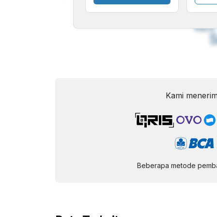
A
Font
F
Kecil
Kami menerim
Beberapa metode pembay