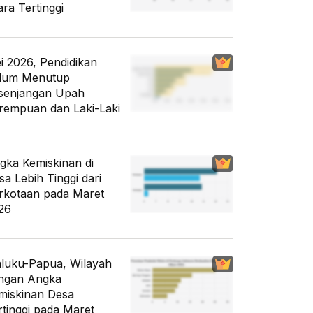
ara Tertinggi
i 2026, Pendidikan
lum Menutup
senjangan Upah
rempuan dan Laki-Laki
gka Kemiskinan di
sa Lebih Tinggi dari
rkotaan pada Maret
26
luku-Papua, Wilayah
ngan Angka
miskinan Desa
rtinggi pada Maret