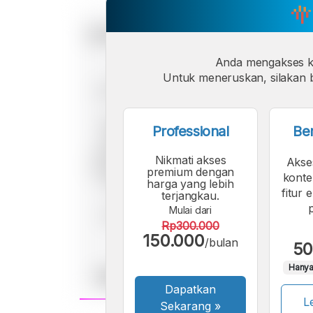
Anda mengakses 
Untuk meneruskan, silakan b
Professional
Be
Nikmati akses
Akse
premium dengan
konte
harga yang lebih
fitur 
terjangkau.
Mulai dari
Rp300.000
150.000
/bulan
50
Hanya
Dapatkan
Le
Sekarang
»