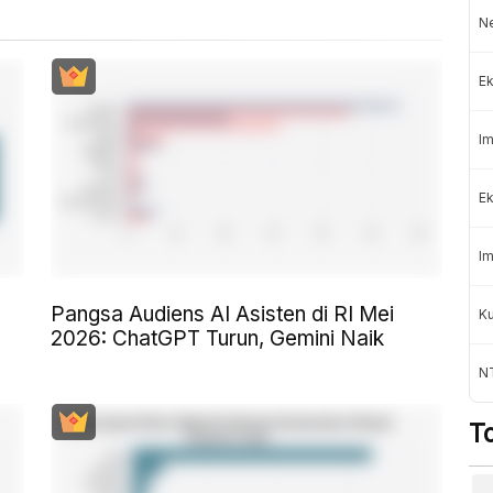
Ne
Ek
Im
Ek
Im
Pangsa Audiens AI Asisten di RI Mei
Ku
2026: ChatGPT Turun, Gemini Naik
N
T