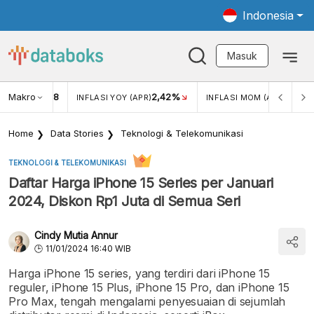
Indonesia
Masuk
Makro
18
2,42%
0,13%
KAR USD/IDR
INFLASI YOY (APR)
INFLASI MOM (APR)
Home
Data Stories
Teknologi & Telekomunikasi
TEKNOLOGI & TELEKOMUNIKASI
Daftar Harga iPhone 15 Series per Januari
2024, Diskon Rp1 Juta di Semua Seri
Cindy Mutia Annur
11/01/2024 16:40 WIB
Harga iPhone 15 series, yang terdiri dari iPhone 15
reguler, iPhone 15 Plus, iPhone 15 Pro, dan iPhone 15
Pro Max, tengah mengalami penyesuaian di sejumlah