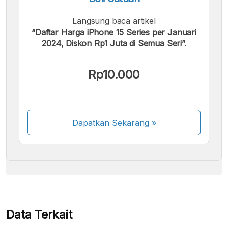
Langsung baca artikel
“Daftar Harga iPhone 15 Series per Januari
2024, Diskon Rp1 Juta di Semua Seri”.
Kami menerima pembayaran berikut:
Rp10.000
Dapatkan Sekarang
»
Beberapa metode pembayaran masih dalam
proses aktivasi.
Data Terkait