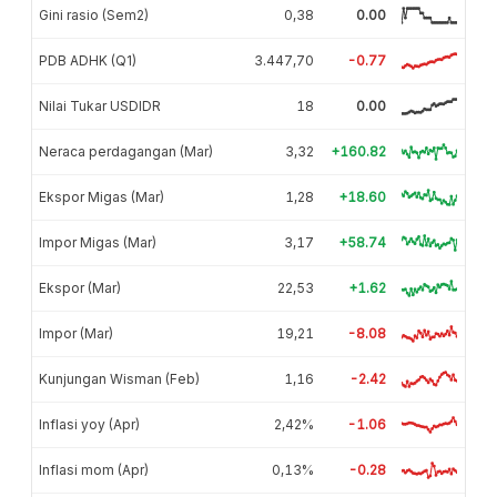
Gini rasio (Sem2)
0,38
0.00
PDB ADHK (Q1)
3.447,70
-0.77
Nilai Tukar USDIDR
18
0.00
Neraca perdagangan (Mar)
3,32
+160.82
Ekspor Migas (Mar)
1,28
+18.60
Impor Migas (Mar)
3,17
+58.74
Ekspor (Mar)
22,53
+1.62
Impor (Mar)
19,21
-8.08
Kunjungan Wisman (Feb)
1,16
-2.42
Inflasi yoy (Apr)
2,42%
-1.06
Inflasi mom (Apr)
0,13%
-0.28