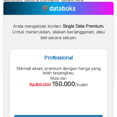
distributor resmi di Indonesia, seperti iBox
Anda mengakses konten
Single Data Premium.
Untuk meneruskan, silakan berlangganan, atau
beli secara satuan.
Professional
Nikmati akses premium dengan harga yang
lebih terjangkau.
Mulai dari
150.000
Rp300.000
/bulan
A
A
A
Font
Font
Font
Kecil
Sedang
Besar