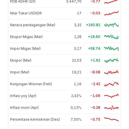
PDB ADHK (Q1)
3.447,70
-0.77
Nilai Tukar USDIDR
17
-0.03
Neraca perdagangan (Mar)
3,32
+160.82
Ekspor Migas (Mar)
1,28
+18.60
Impor Migas (Mar)
3,17
+58.74
Ekspor (Mar)
22,53
+1.62
Impor (Mar)
19,21
-8.08
Kunjungan Wisman (Feb)
1,16
-2.42
Inflasi yoy (Apr)
2,42%
-1.06
Inflasi mom (Apr)
0,13%
-0.28
Persentase kemiskinan (Des)
7,50%
-0.75