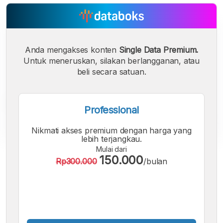
Anda mengakses konten
Single Data Premium.
Untuk meneruskan, silakan berlangganan, atau
beli secara satuan.
Professional
Nikmati akses premium dengan harga yang
lebih terjangkau.
Mulai dari
A
A
A
150.000
Rp300.000
/bulan
Font
Font
Font
Kecil
Sedang
Besar