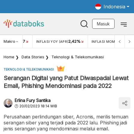
Indonesia
Masuk
Makro
17
2,42%
0,1
KAR USD/IDR
INFLASI YOY (APR)
INFLASI MOM (APR)
Home
Data Stories
Teknologi & Telekomunikasi
TEKNOLOGI & TELEKOMUNIKASI
Serangan Digital yang Patut Diwaspadai Lewat
Email, Phishing Mendominasi pada 2022
Erlina Fury Santika
20/02/2023 18:14 WIB
Perusahaan perlindungan siber, Acronis, merilis temuan
serangan siber yang terjadi pada 2022 lalu. Phishing jadi
jenis serangan yang mendominasi melalui email.