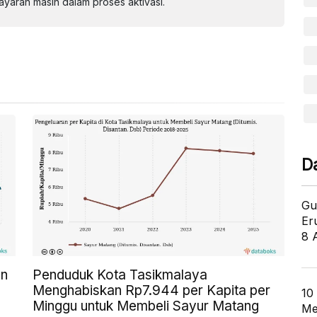
aran masih dalam proses aktivasi.
D
Gu
Er
8 
an
Penduduk Kota Tasikmalaya
Menghabiskan Rp7.944 per Kapita per
10
Minggu untuk Membeli Sayur Matang
Me