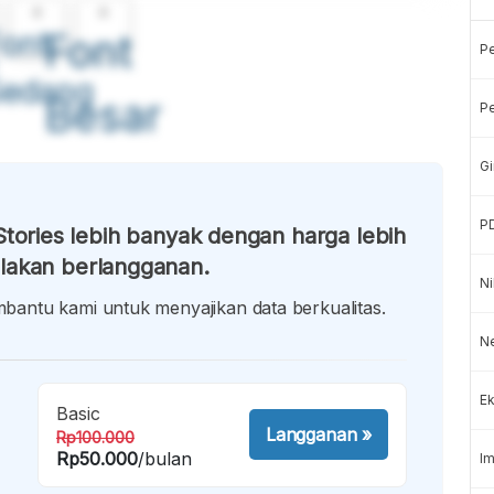
A
A
ont
Font
P
Sedang
Besar
Pe
Gi
P
tories lebih banyak dengan harga lebih
lakan berlangganan.
Ni
antu kami untuk menyajikan data berkualitas.
Ne
Ek
Basic
Langganan
»
Rp100.000
Rp50.000
/bulan
Im