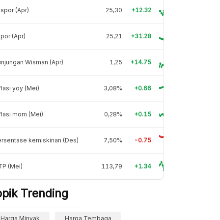
spor (Apr)
25,30
+12.32
por (Apr)
25,21
+31.28
njungan Wisman (Apr)
1,25
+14.75
flasi yoy (Mei)
3,08%
+0.66
flasi mom (Mei)
0,28%
+0.15
rsentase kemiskinan (Des)
7,50%
-0.75
TP (Mei)
113,79
+1.34
opik Trending
Harga Minyak
Harga Tembaga