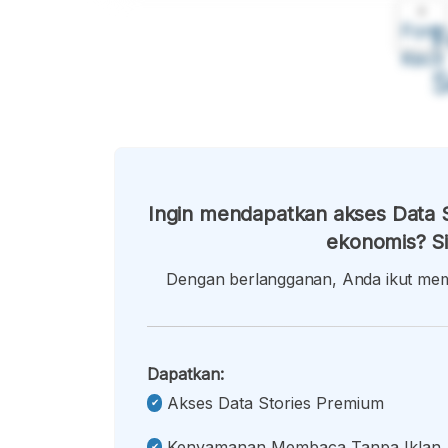
A
Font
F
Kecil
Ingin mendapatkan akses Data S
ekonomis? Si
Dengan berlangganan, Anda ikut memb
Dapatkan:
Akses Data Stories Premium
Kenyamanan Membaca Tanpa Iklan