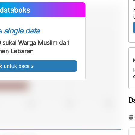
s
single data
Disukai Warga Muslim dari
en Lebaran
k untuk baca
»
D