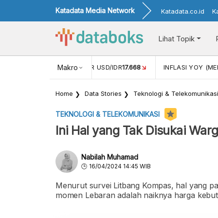
Katadata Media Network
Katadata.co.id
K
Lihat Topik
 (APR)
1,25
NILAI TUKAR USD/IDR
Makro
17.668
INFLASI YOY (MEI
Home
Data Stories
Teknologi & Telekomunikas
TEKNOLOGI & TELEKOMUNIKASI
Ini Hal yang Tak Disukai Wa
Nabilah Muhamad
16/04/2024 14:45 WIB
Menurut survei Litbang Kompas, hal yang pal
momen Lebaran adalah naiknya harga kebu