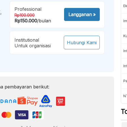
Ek
Professional
,
Langganan
»
Rp100.000
Rp150.000
/bulan
Im
Ku
Institutional
Hubungi Kami
Untuk organisasi
In
In
Pe
a pembayaran berikut:
N
T