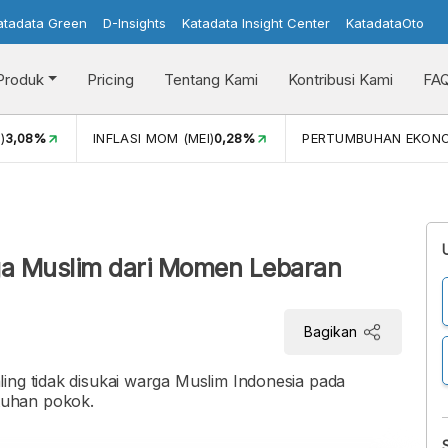
atadata Green
D-Insights
Katadata Insight Center
KatadataOto
Produk
Pricing
Tentang Kami
Kontribusi Kami
FA
)
3,08%
INFLASI MOM (MEI)
0,28%
PERTUMBUHAN EKON
i
rga Muslim dari Momen Lebaran
Bagikan
ing tidak disukai warga Muslim Indonesia pada
tuhan pokok.