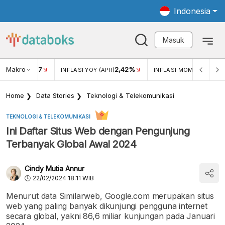
Indonesia
Masuk
Makro
17
2,42%
0,4
KAR USD/IDR
INFLASI YOY (APR)
INFLASI MOM (MAR)
Home
Data Stories
Teknologi & Telekomunikasi
TEKNOLOGI & TELEKOMUNIKASI
Ini Daftar Situs Web dengan Pengunjung
Terbanyak Global Awal 2024
Cindy Mutia Annur
22/02/2024 18:11 WIB
Menurut data Similarweb, Google.com merupakan situs
web yang paling banyak dikunjungi pengguna internet
secara global, yakni 86,6 miliar kunjungan pada Januari