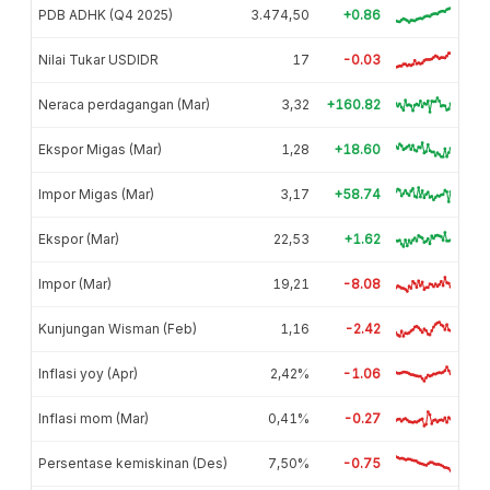
PDB ADHK (Q4 2025)
3.474,50
+0.86
Nilai Tukar USDIDR
17
-0.03
Neraca perdagangan (Mar)
3,32
+160.82
Ekspor Migas (Mar)
1,28
+18.60
Impor Migas (Mar)
3,17
+58.74
Ekspor (Mar)
22,53
+1.62
Impor (Mar)
19,21
-8.08
Kunjungan Wisman (Feb)
1,16
-2.42
Inflasi yoy (Apr)
2,42%
-1.06
Inflasi mom (Mar)
0,41%
-0.27
Persentase kemiskinan (Des)
7,50%
-0.75