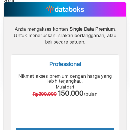
2024.
Anda mengakses konten
Single Data Premium.
Untuk meneruskan, silakan berlangganan, atau
beli secara satuan.
Professional
Nikmati akses premium dengan harga yang
lebih terjangkau.
Mulai dari
150.000
Rp300.000
/bulan
A
A
A
Font
Font
Font
Kecil
Sedang
Besar