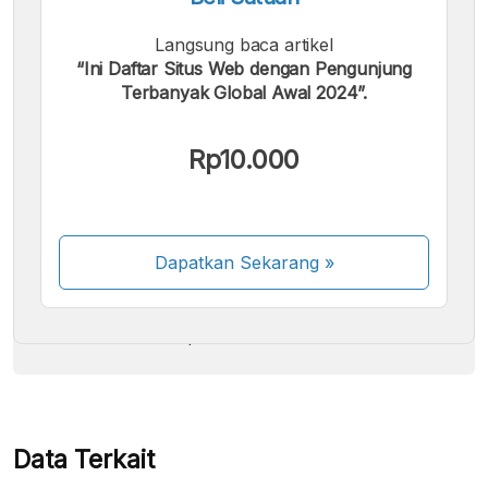
Langsung baca artikel
“Ini Daftar Situs Web dengan Pengunjung
Terbanyak Global Awal 2024”.
Kami menerima pembayaran berikut:
Rp10.000
Dapatkan Sekarang
»
Beberapa metode pembayaran masih dalam
proses aktivasi.
Data Terkait