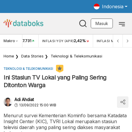
Indonesia
Masuk
Makro
17.731
2,42%
KAR USD/IDR
INFLASI YOY (APR)
INFLASI MOM (APR)
Home
Data Stories
Teknologi & Telekomunikasi
TEKNOLOGI & TELEKOMUNIKASI
Ini Stasiun TV Lokal yang Paling Sering
Ditonton Warga
Adi Ahdiat
13/09/2022 15:00 WIB
Menurut survei Kementerian Kominfo bersama Katadata
Insight Center (KIC), TVRI Lokal merupakan stasiun
televisi daerah yang paling sering diakses masyarakat