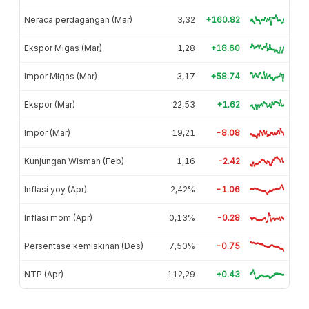
Neraca perdagangan (Mar)
3,32
+160.82
Ekspor Migas (Mar)
1,28
+18.60
Impor Migas (Mar)
3,17
+58.74
Ekspor (Mar)
22,53
+1.62
Impor (Mar)
19,21
-8.08
Kunjungan Wisman (Feb)
1,16
-2.42
Inflasi yoy (Apr)
2,42%
-1.06
Inflasi mom (Apr)
0,13%
-0.28
Persentase kemiskinan (Des)
7,50%
-0.75
NTP (Apr)
112,29
+0.43