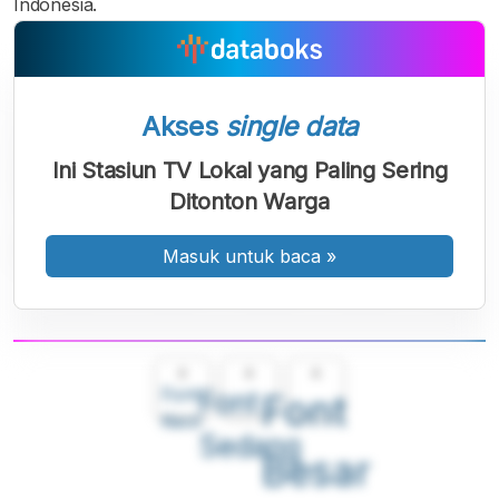
Indonesia.
Akses
single data
Ini Stasiun TV Lokal yang Paling Sering
Ditonton Warga
Masuk untuk baca
»
A
A
A
Font
Font
Font
Kecil
Sedang
Besar