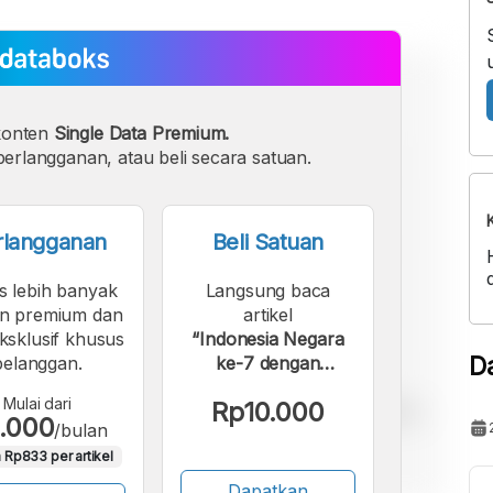
konten
Single Data Premium.
erlangganan, atau beli secara satuan.
rlangganan
Beli Satuan
s lebih banyak
Langsung baca
n premium dan
artikel
eksklusif khusus
“Indonesia Negara
D
pelanggan.
ke-7 dengan
Populasi Terbanyak
Mulai dari
Rp10.000
yang Tak Terhubung
.000
/bulan
Internet ”.
 Rp833 per artikel
Dapatkan