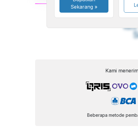
Le
Sekarang
»
A
Font
F
Kecil
Kami menerim
Beberapa metode pembay