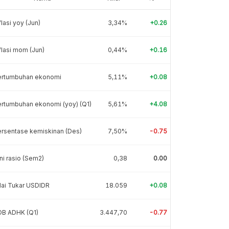
flasi yoy (Jun)
3,34%
+0.26
flasi mom (Jun)
0,44%
+0.16
ertumbuhan ekonomi
5,11%
+0.08
rtumbuhan ekonomi (yoy) (Q1)
5,61%
+4.08
rsentase kemiskinan (Des)
7,50%
-0.75
ni rasio (Sem2)
0,38
0.00
lai Tukar USDIDR
18.059
+0.08
DB ADHK (Q1)
3.447,70
-0.77