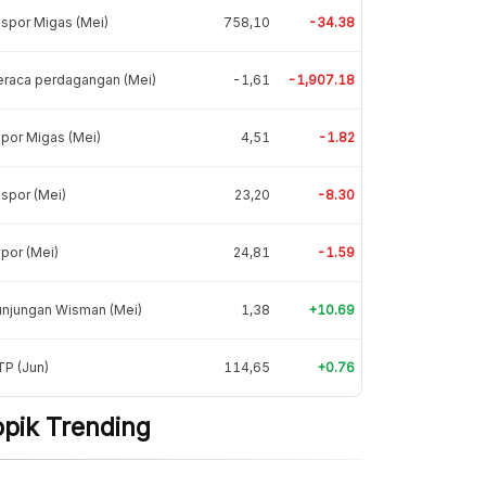
spor Migas (Mei)
758,10
-34.38
eraca perdagangan (Mei)
-1,61
-1,907.18
por Migas (Mei)
4,51
-1.82
spor (Mei)
23,20
-8.30
por (Mei)
24,81
-1.59
unjungan Wisman (Mei)
1,38
+10.69
P (Jun)
114,65
+0.76
opik Trending