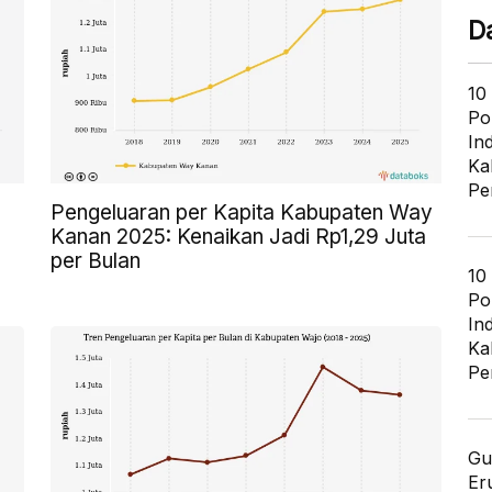
D
10
Po
In
Ka
Pe
Pengeluaran per Kapita Kabupaten Way
8
Kanan 2025: Kenaikan Jadi Rp1,29 Juta
per Bulan
10
Po
In
Ka
Pe
Gu
Er