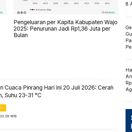
8 
Pengeluaran per Kapita Kabupaten Wajo
Ge
2025: Penurunan Jadi Rp1,36 Juta per
Gu
Bulan
Pa
Pe
Ha
An
Rp
n Cuaca Pinrang Hari Ini 20 Juli 2026: Cerah
Ag
, Suhu 23-31 °C
FI
 22:28 WIB