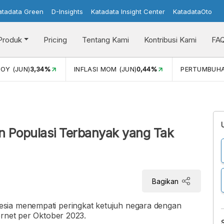
atadata Green
D-Insights
Katadata Insight Center
KatadataOto
Produk
Pricing
Tentang Kami
Kontribusi Kami
FA
N)
3,34%
INFLASI MOM (JUN)
0,44%
PERTUMBUHAN EKO
i
n Populasi Terbanyak yang Tak
Bagikan
sia menempati peringkat ketujuh negara dengan
ernet per Oktober 2023.