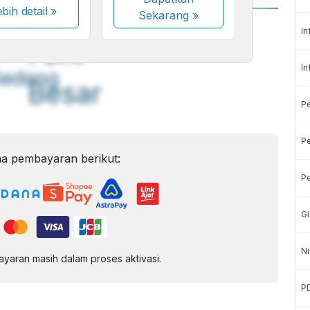
bih detail »
Sekarang
»
A
A
In
ont
Font
In
Sedang
Besar
P
Pe
a pembayaran berikut:
Pe
Gi
Ni
aran masih dalam proses aktivasi.
P