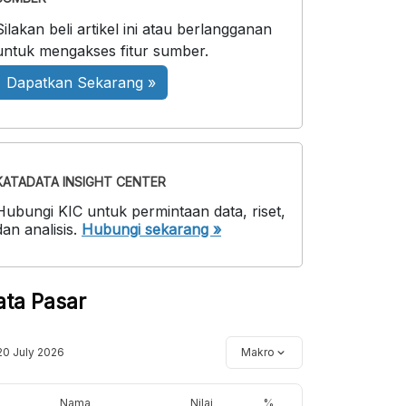
Silakan beli artikel ini atau berlangganan
untuk mengakses fitur sumber.
Dapatkan Sekarang »
KATADATA INSIGHT CENTER
Hubungi KIC untuk permintaan data, riset,
dan analisis.
Hubungi sekarang »
ata Pasar
20 July 2026
Makro
Nama
Nilai
%