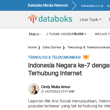
Katadata Media Network
Katadata.co.id
K
Lihat Topik
 (MEI)
1,38
NILAI TUKAR USD/IDR
Makro
18.059
INFLASI YOY (JU
Home
Data Stories
Teknologi & Telekomunikas
TEKNOLOGI & TELEKOMUNIKASI
Indonesia Negara ke-7 denga
Terhubung Internet
Cindy Mutia Annur
24/11/2023 21:17 WIB
Laporan We Are Social menunjukkan, Indone
populasi terbesar yang tak terhubung ke int