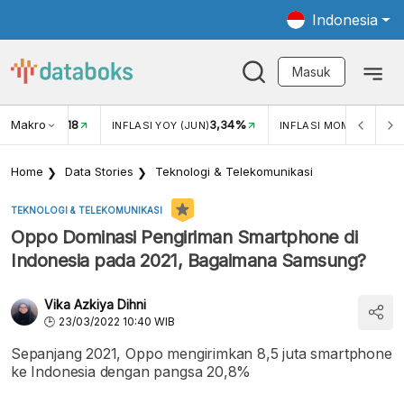
Indonesia
Masuk
Makro
18
3,34%
0,
UKAR USD/IDR
INFLASI YOY (JUN)
INFLASI MOM (JUN)
Home
Data Stories
Teknologi & Telekomunikasi
TEKNOLOGI & TELEKOMUNIKASI
Oppo Dominasi Pengiriman Smartphone di
Indonesia pada 2021, Bagaimana Samsung?
Vika Azkiya Dihni
23/03/2022 10:40 WIB
Sepanjang 2021, Oppo mengirimkan 8,5 juta smartphone
ke Indonesia dengan pangsa 20,8%