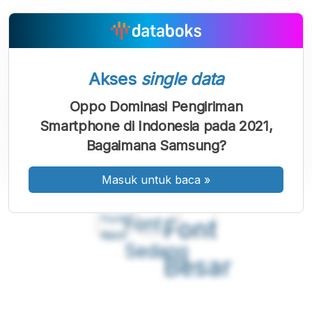
Akses
single data
Oppo Dominasi Pengiriman
Smartphone di Indonesia pada 2021,
Bagaimana Samsung?
Masuk untuk baca
»
A
A
A
Font
Font
Font
Kecil
Sedang
Besar