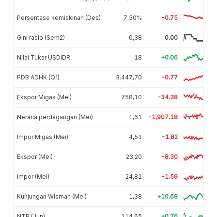
Persentase kemiskinan (Des)
7,50%
-0.75
Gini rasio (Sem2)
0,38
0.00
Nilai Tukar USDIDR
18
+0.06
PDB ADHK (Q1)
3.447,70
-0.77
Ekspor Migas (Mei)
758,10
-34.38
Neraca perdagangan (Mei)
-1,61
-1,907.18
Impor Migas (Mei)
4,51
-1.82
Ekspor (Mei)
23,20
-8.30
Impor (Mei)
24,81
-1.59
Kunjungan Wisman (Mei)
1,38
+10.69
NTP (Jun)
114,65
+0.76