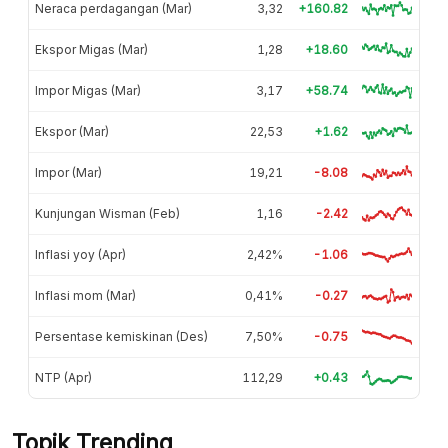
Neraca perdagangan (Mar)
3,32
+160.82
Ekspor Migas (Mar)
1,28
+18.60
Impor Migas (Mar)
3,17
+58.74
Ekspor (Mar)
22,53
+1.62
Impor (Mar)
19,21
-8.08
Kunjungan Wisman (Feb)
1,16
-2.42
Inflasi yoy (Apr)
2,42%
-1.06
Inflasi mom (Mar)
0,41%
-0.27
Persentase kemiskinan (Des)
7,50%
-0.75
NTP (Apr)
112,29
+0.43
Topik Trending