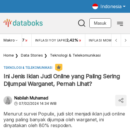
Indonesia
Masuk
Makro
17
2,42%
0,4
KAR USD/IDR
INFLASI YOY (APR)
INFLASI MOM (MAR)
Home
Data Stories
Teknologi & Telekomunikasi
TEKNOLOGI & TELEKOMUNIKASI
Ini Jenis Iklan Judi Online yang Paling Sering
Dijumpai Warganet, Pernah Lihat?
Nabilah Muhamad
07/02/2024 14:34 WIB
Menurut survei Populix, judi slot menjadi iklan judi online
yang paling banyak dijumpai oleh warganet, ini
dinyatakan oleh 80% respoden.