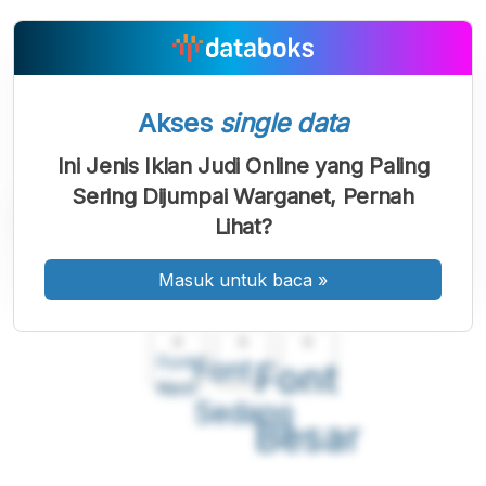
Akses
single data
Ini Jenis Iklan Judi Online yang Paling
Sering Dijumpai Warganet, Pernah
Lihat?
Masuk untuk baca
»
A
A
A
Font
Font
Font
Kecil
Sedang
Besar