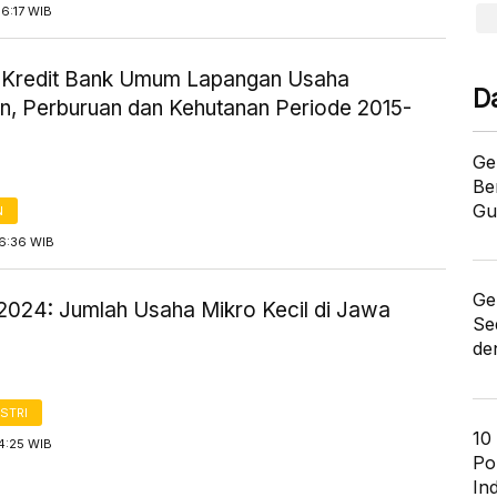
6:17 WIB
ik Kredit Bank Umum Lapangan Usaha
D
an, Perburuan dan Kehutanan Periode 2015-
Ge
Be
Gu
N
16:36 WIB
Ge
2024: Jumlah Usaha Mikro Kecil di Jawa
Se
de
STRI
10
4:25 WIB
Po
In