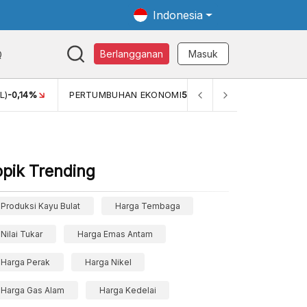
Indonesia
Q
Berlangganan
Masuk
MI
5,11%
PERTUMBUHAN EKONOMI (YOY) (Q1)
5,61%
PDB 
opik Trending
Produksi Kayu Bulat
Harga Tembaga
Nilai Tukar
Harga Emas Antam
Harga Perak
Harga Nikel
Harga Gas Alam
Harga Kedelai