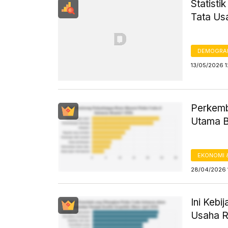
Statisti
Tata Us
DEMOGRA
13/05/2026 1
Perkemb
Utama Bi
EKONOMI 
28/04/2026 
Ini Keb
Usaha RI