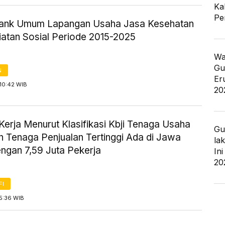
Ka
Pe
Bank Umum Lapangan Usaha Jasa Kesehatan
iatan Sosial Periode 2015-2025
Wa
Gu
N
Er
10:42 WIB
20
erja Menurut Klasifikasi Kbji Tenaga Usaha
Gu
n Tenaga Penjualan Tertinggi Ada di Jawa
la
engan 7,59 Juta Pekerja
In
20
FI
5:36 WIB