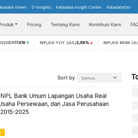
atadata Green
D-Insights
Katadata Insight Center
KatadataOto
Produk
Pricing
Tentang Kami
Kontribusi Kami
FA
2,88%
INFLASI MOM (JUL)
-0,14%
PERTUMBUHAN EKONO
T
Sort by
ik NPL Bank Umum Lapangan Usaha Real
 Usaha Persewaan, dan Jasa Perusahaan
 2015-2025
N