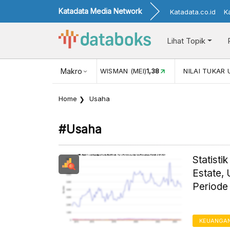
Katadata Media Network
Katadata.co.id
K
Lihat Topik
(MEI)
1,38
NILAI TUKAR USD/IDR
Makro
17.916
INFLASI YOY (JUL)
Home
Usaha
#usaha
Statist
Estate,
Periode
KEUANGA