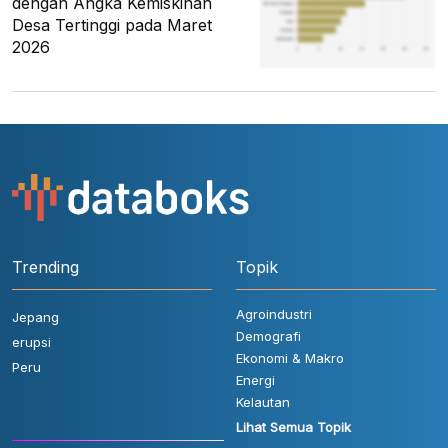
dengan Angka Kemiskinan
Desa Tertinggi pada Maret
2026
Trending
Topik
Agroindustri
Jepang
Demografi
erupsi
Ekonomi & Makro
Peru
Energi
Kelautan
Lihat Semua Topik