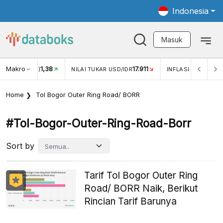
Indonesia
Masuk
Makro
17.911
2,88%
-0
KAR USD/IDR
INFLASI YOY (JUL)
INFLASI MOM (JUL)
Home
Tol Bogor Outer Ring Road/ BORR
#tol-Bogor-Outer-Ring-Road-Borr
Sort by
Tarif Tol Bogor Outer Ring
Road/ BORR Naik, Berikut
Rincian Tarif Barunya