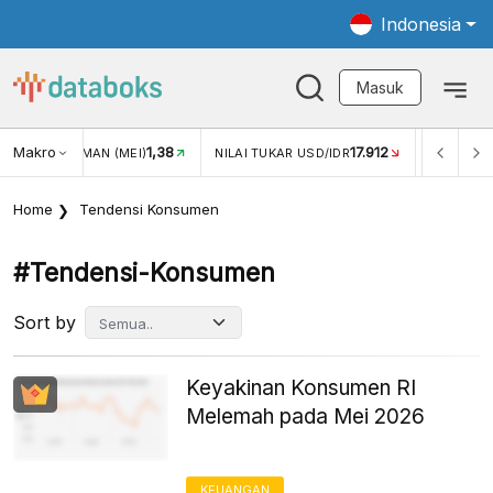
Indonesia
Masuk
Makro
17.912
2,88%
ILAI TUKAR USD/IDR
INFLASI YOY (JUL)
INFLASI MOM
Home
Tendensi Konsumen
#tendensi-Konsumen
Sort by
Keyakinan Konsumen RI
Melemah pada Mei 2026
KEUANGAN