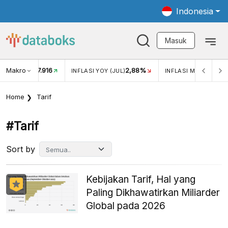
Indonesia
Masuk
Makro
17.916
2,88%
-
KAR USD/IDR
INFLASI YOY (JUL)
INFLASI MOM (JUL)
Home
Tarif
#tarif
Sort by
Kebijakan Tarif, Hal yang
Paling Dikhawatirkan Miliarder
Global pada 2026