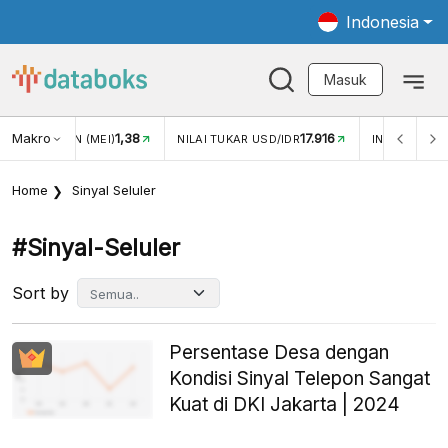
Indonesia
Masuk
Makro
17.916
2,88%
-
KAR USD/IDR
INFLASI YOY (JUL)
INFLASI MOM (JUL)
Home
Sinyal Seluler
#sinyal-Seluler
Sort by
Persentase Desa dengan
Kondisi Sinyal Telepon Sangat
Kuat di DKI Jakarta | 2024