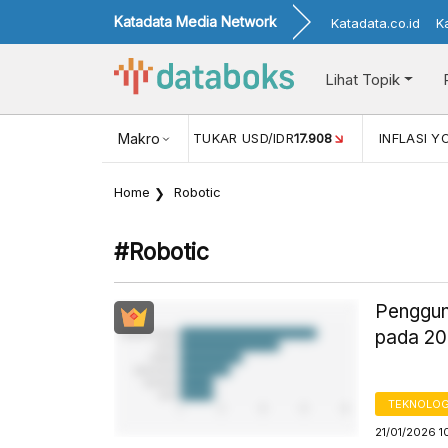
Katadata Media Network
Katadata.co.id
K
Lihat Topik
(MEI)
1,38
NILAI TUKAR USD/IDR
Makro
17.908
INFLASI YOY (JUL
Home
Robotic
#robotic
Penggun
pada 20
TEKNOLOG
21/01/2026 1