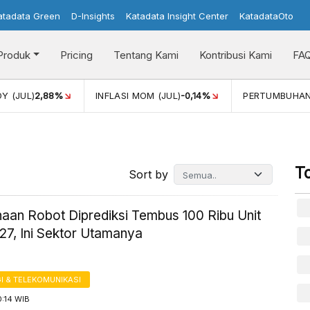
atadata Green
D-Insights
Katadata Insight Center
KatadataOto
Produk
Pricing
Tentang Kami
Kontribusi Kami
FA
)
2,88%
INFLASI MOM (JUL)
-0,14%
PERTUMBUHAN EKON
T
Sort by
aan Robot Diprediksi Tembus 100 Ribu Unit
27, Ini Sektor Utamanya
I & TELEKOMUNIKASI
0:14 WIB