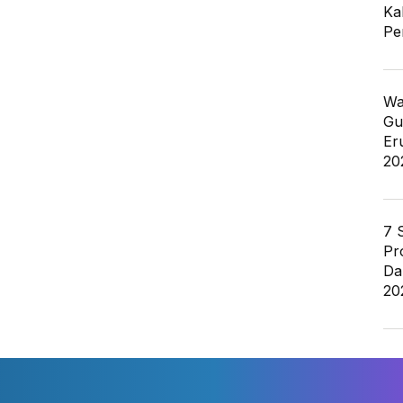
Ka
Pe
Wa
Gu
Er
20
7 
Pr
Da
20