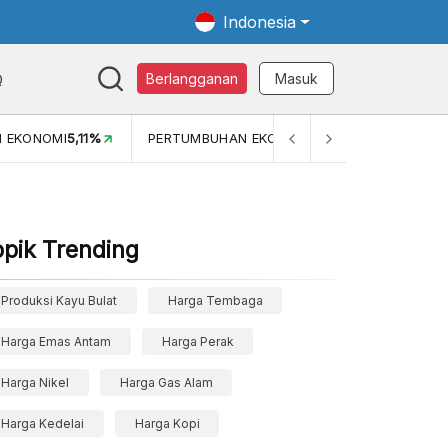
Indonesia
Q
Berlangganan
Masuk
OMI
5,11%
PERTUMBUHAN EKONOMI (YOY) (Q1)
5,61%
PDB
opik Trending
Produksi Kayu Bulat
Harga Tembaga
Harga Emas Antam
Harga Perak
Harga Nikel
Harga Gas Alam
Harga Kedelai
Harga Kopi