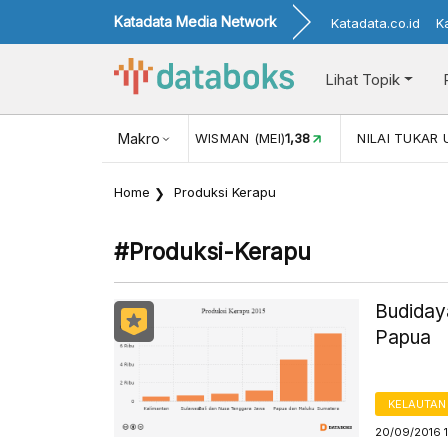
Katadata Media Network
Katadata.co.id
K
Lihat Topik
(MEI)
1,38
NILAI TUKAR USD/IDR
Makro
17.916
INFLASI YOY (JUL
Home
Produksi Kerapu
#produksi-Kerapu
Budiday
Papua
KELAUTAN
20/09/2016 