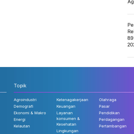
Ag
Pe
Re
89
20
Topik
Agroindustri
Ketenagakerjaan
Olahraga
Demografi
Keuangan
Pasar
Ekonomi & Makro
Layanan
Pendidikan
konsumen &
Energi
Perdagangan
Kesehatan
Kelautan
Pertambangan
Lingkungan