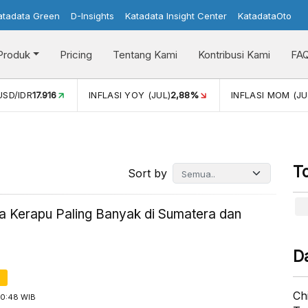
atadata Green
D-Insights
Katadata Insight Center
KatadataOto
Produk
Pricing
Tentang Kami
Kontribusi Kami
FA
)
2,88%
INFLASI MOM (JUL)
-0,14%
PERTUMBUHAN EKONO
T
Sort by
a Kerapu Paling Banyak di Sumatera dan
D
Ch
10:48 WIB