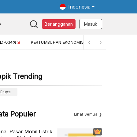
Indonesia
Q
Berlangganan
Masuk
MI
5,11%
PERTUMBUHAN EKONOMI (YOY) (Q1)
5,61%
PDB
opik Trending
Erupsi
ata Populer
Lihat Semua
ina, Pasar Mobil Listrik