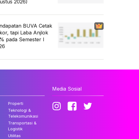
ustus 2026)
ndapatan BUVA Cetak
kor, tapi Laba Anjlok
% pada Semester I
26
Media Sosial
Properti
Teknologi &
Telekomunikasi
Transportasi &
Logistik
Utilitas