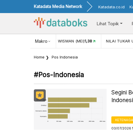
Katadata Media Network
Katadata.co.id
K
Lihat Topik
JUL)
116,16
KUNJUNGAN WISMAN (MEI)
Makro
1,38
NILAI TUKAR 
Home
Pos Indonesia
#pos-Indonesia
Segini B
Indones
KETENAG
03/07/2026 