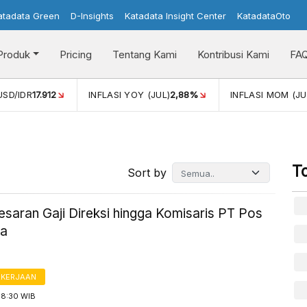
atadata Green
D-Insights
Katadata Insight Center
KatadataOto
Produk
Pricing
Tentang Kami
Kontribusi Kami
FA
USD/IDR
17.912
INFLASI YOY (JUL)
2,88%
INFLASI MOM (JU
T
Sort by
esaran Gaji Direksi hingga Komisaris PT Pos
ia
AKERJAAN
18:30 WIB