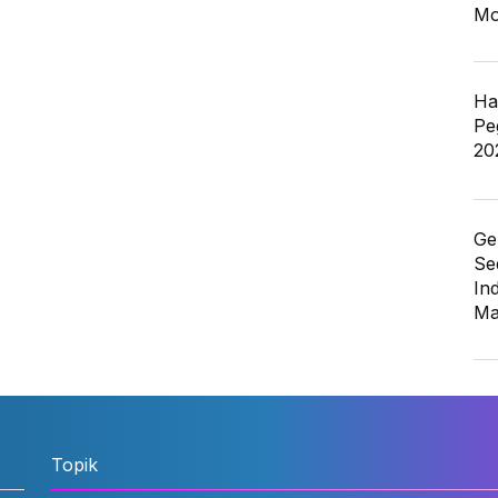
Mo
Ha
Pe
20
Ge
Se
In
Ma
Topik