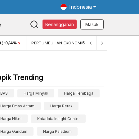
Indonesia
Q
Berlangganan
Masuk
L)
-0,14%
PERTUMBUHAN EKONOMI
5,11%
PERTUMBUHAN 
opik Trending
BPS
Harga Minyak
Harga Tembaga
Harga Emas Antam
Harga Perak
Harga Nikel
Katadata Insight Center
Harga Gandum
Harga Paladium